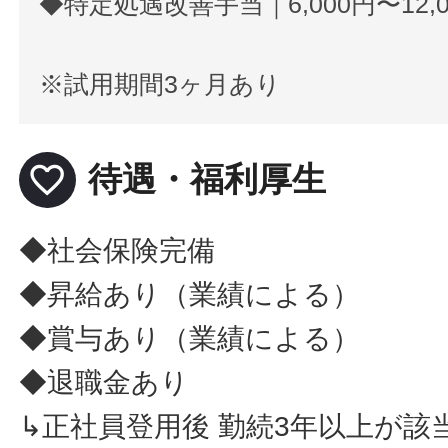
◆特定処遇改善手当｜6,000円〜12,0
※試用期間3ヶ月あり
favorite_border
待遇・福利厚生
◆社会保険完備
◆昇給あり（業績による）
◆賞与あり（業績による）
◆退職金あり
↳正社員登用後 勤続3年以上が該