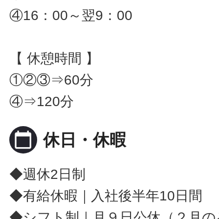
④16：00～翌9：00
【 休憩時間 】
①②③⇒60分
④⇒120分
calendar_today
休日・休暇
◆週休2日制
◆有給休暇｜入社後半年10日間
◆シフト制｜月９日公休（２月の