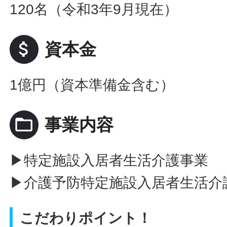
120名（令和3年9月現在）
attach_money
資本金
1億円（資本準備金含む）
folder_open
事業内容
▶特定施設入居者生活介護事業
▶介護予防特定施設入居者生活介
こだわりポイント！