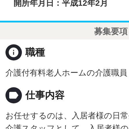
開所年月日：平成12年2月
募集要項
info
職種
介護付有料老人ホームの介護職員
label
仕事内容
お任せするのは、入居者様の日常
介護スタッフとして、入居者様の