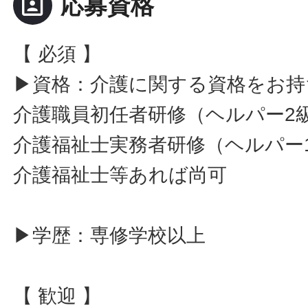
portrait
応募資格
【 必須 】
▶資格：介護に関する資格をお持
介護職員初任者研修（ヘルパー2
介護福祉士実務者研修（ヘルパー
介護福祉士等あれば尚可
▶学歴：専修学校以上
【 歓迎 】