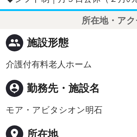
所在地・アク
people
施設形態
介護付有料老人ホーム
person_pin
勤務先・施設名
モア・アビタシオン明石
place
所在地