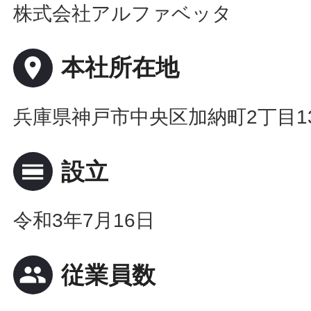
株式会社アルファベッタ
place
本社所在地
兵庫県神戸市中央区加納町2丁目13
calendar_view_day
設立
令和3年7月16日
people
従業員数