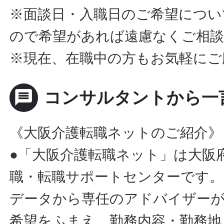
※面談日・入職日のご希望につい
ので希望があれば遠慮なくご相
※現在、在職中の方もお気軽にご
message
コンサルタントから一
《大阪介護転職ネットのご紹介》
●「大阪介護転職ネット」は大阪
職・転職サポートセンターです。
データから専任のアドバイザー
希望をふまえ、勤務内容・勤務地