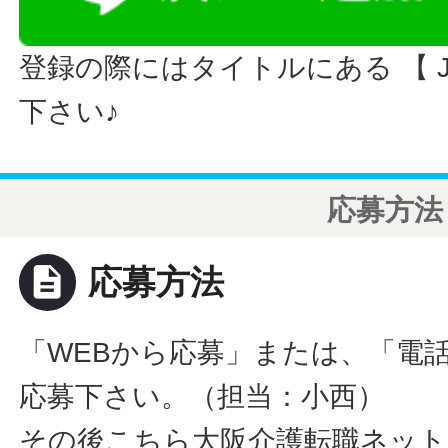
登録の際にはタイトルにある 【 JO
下さい♪
応募方法
description
応募方法
「WEBから応募」または、「電
応募下さい。（担当：小西）
その後こちら大阪介護転職ネット