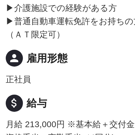
▶介護施設での経験がある方
▶普通自動車運転免許をお持ちの
（ＡＴ限定可）
person
雇用形態
正社員
attach_money
給与
月給 213,000円
※基本給＋交付金