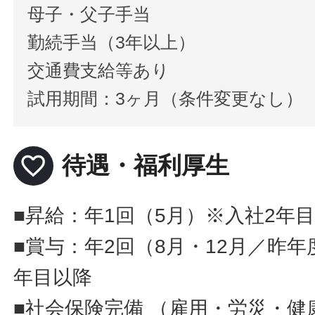
母子・父子手当
勤続手当（3年以上）
交通費支給等あり
試用期間：3ヶ月（条件変更なし）
favorite_border
待遇・福利厚生
■昇給：年1回（5月）※入社2年
■賞与：年2回（8月・12月／昨年
年目以降
■社会保険完備 （雇用・労災・健