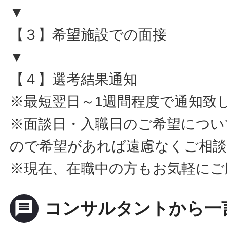
▼
【３】希望施設での面接
▼
【４】選考結果通知
※最短翌日～1週間程度で通知致
※面談日・入職日のご希望につい
ので希望があれば遠慮なくご相
※現在、在職中の方もお気軽にご
message
コンサルタントから一