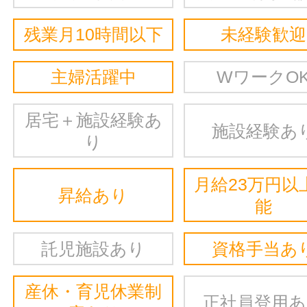
残業月10時間以下
未経験歓迎
主婦活躍中
WワークO
居宅＋施設経験あ
施設経験あ
り
月給23万円以
昇給あり
能
託児施設あり
資格手当あ
産休・育児休業制
正社員登用