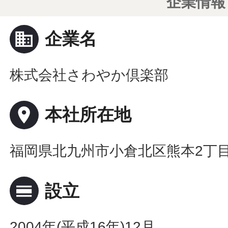
企業情報
business
企業名
株式会社さわやか倶楽部
place
本社所在地
福岡県北九州市小倉北区熊本2丁目1
calendar_view_day
設立
2004年(平成16年)12月