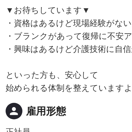
▼お待ちしています▼
・資格はあるけど現場経験がない
・ブランクがあって復帰に不安
・興味はあるけど介護技術に自信
といった方も、安心して
始められる体制を整えています
person
雇用形態
正社員