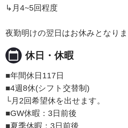
↳月4~5回程度
夜勤明けの翌日はお休みとなり
calendar_today
休日・休暇
■年間休日117日
■4週8休(シフト交替制)
└月2回希望休を出せます。
■GW休暇：3日前後
■夏季休暇：3日前後