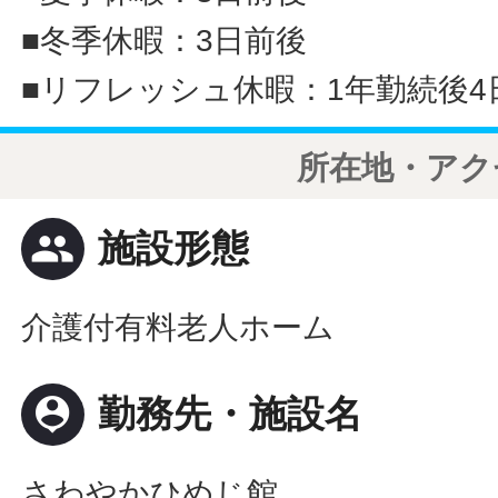
■冬季休暇：3日前後
■リフレッシュ休暇：1年勤続後4
所在地・アク
people
施設形態
介護付有料老人ホーム
person_pin
勤務先・施設名
さわやかひめじ館