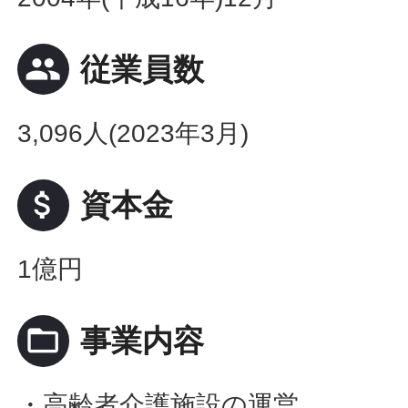
people
従業員数
3,096人(2023年3月)
attach_money
資本金
1億円
folder_open
事業内容
・高齢者介護施設の運営