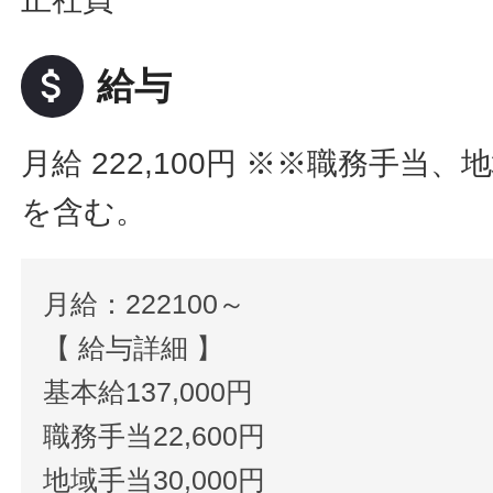
attach_money
給与
月給 222,100円
※※職務手当、
を含む。
月給：222100～
【 給与詳細 】
基本給137,000円
職務手当22,600円
地域手当30,000円