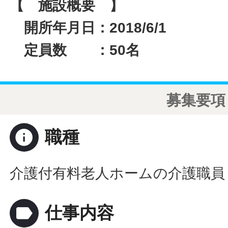
【 施設概要 】
開所年月日：2018/6/1
定員数 ：50名
募集要項
info
職種
介護付有料老人ホームの介護職員
label
仕事内容