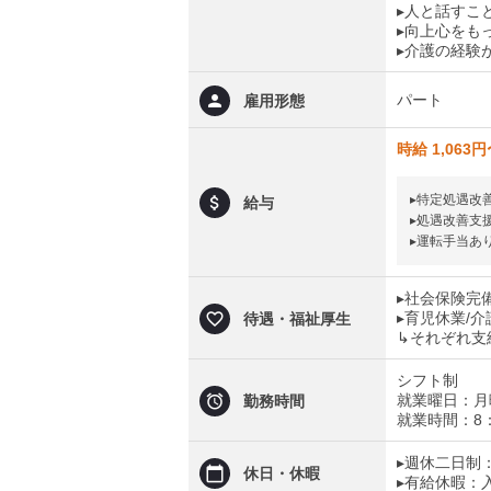
▸人と話すこ
▸向上心をも
▸介護の経験
パート
雇用形態
時給 1,063円
▸特定処遇改
給与
▸処遇改善支
▸運転手当あ
▸社会保険完
▸育児休業/介
待遇・福祉厚生
↳それぞれ支
シフト制
就業曜日：月
勤務時間
就業時間：8：
▸週休二日制
休日・休暇
▸有給休暇：