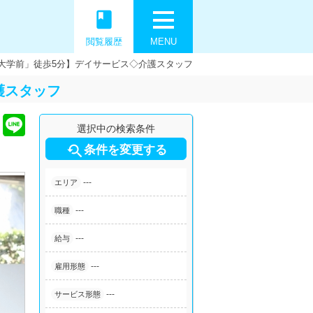
book
閲覧履歴
MENU
大学前」徒歩5分】デイサービス◇介護スタッフ
護スタッフ
選択中の検索条件

条件を変更する
---
エリア
---
職種
---
給与
---
雇用形態
---
サービス形態