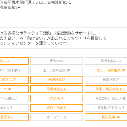
下京区西木屋町通上ノ口上る梅湊町83-1
流館京都3F
ける多様なボランティア活動・福祉活動をサポートし、
支え合い」や「助け合い」があふれるまちづくりを目指して
ランティアセンターを運営しています。
勤のみ
夜勤のみ
早番勤務のみ
OK（扶養内）
週3日以内勤務OK
曜日・時間相談OK
10時間以下
未経験歓迎
無資格歓迎
ークOK
居宅経験あり
居宅＋施設経験あり
(年2回以上）
昇給あり
月給23万円以上可能
施設あり
資格手当あり
資格取得支援あり
員登用あり
オープニング
施設見学OK