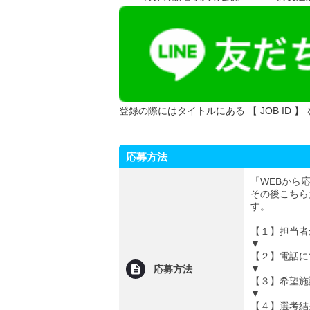
登録の際にはタイトルにある 【 JOB ID 】
応募方法
「WEBから
その後こちら
す。
【１】担当者
▼
【２】電話に
▼
応募方法
【３】希望施
▼
【４】選考結