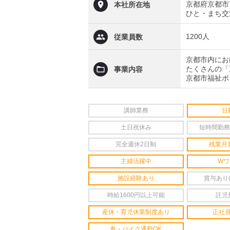
京都府京都市
本社所在地
ひと・まち交
1200人
従業員数
京都市内にお
たくさんの「
事業内容
京都市福祉ボ
講師業務
日
土日祝休み
短時間勤務
完全週休2日制
残業月
主婦活躍中
Wワ
施設経験あり
賞与あり
時給1600円以上可能
託児
産休・育児休業制度あり
正社
車・バイク通勤OK