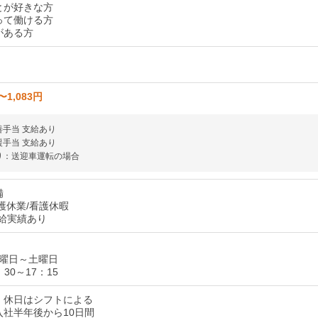
とが好きな方
って働ける方
がある方
〜1,083円
善手当 支給あり
援手当 支給あり
り：送迎車運転の場合
備
護休業/看護休暇
給実績あり
曜日～土曜日
30～17：15
：休日はシフトによる
入社半年後から10日間