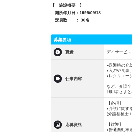
【 施設概要 】
開所年月日：1995/09/18
定員数 ： 30名
募集要項
デイサービス
職種
▸送迎時の介
▸入浴や食事
▸レクリエー
仕事内容
など、介護全
利用者さまと
【必須】
▸介護に関す
(介護福祉士 
【歓迎】
応募資格
▸普通自動車