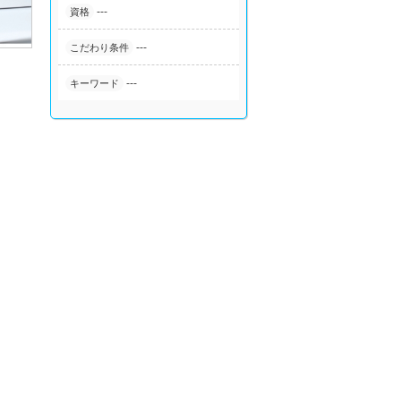
---
資格
---
こだわり条件
---
キーワード