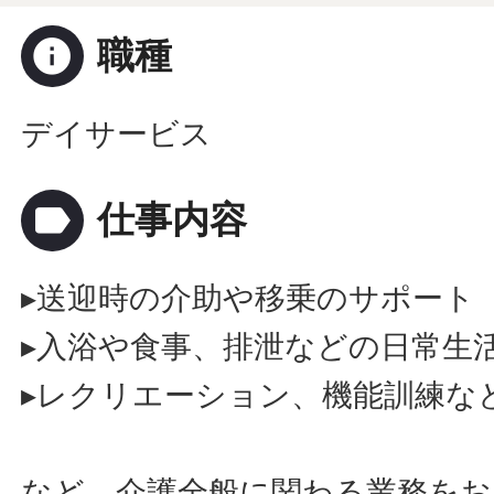
info
職種
デイサービス
label
仕事内容
▸送迎時の介助や移乗のサポート
▸入浴や食事、排泄などの日常生
▸レクリエーション、機能訓練な
など、介護全般に関わる業務をお