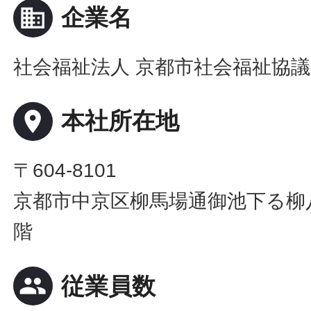
business
企業名
社会福祉法人 京都市社会福祉協
place
本社所在地
〒604-8101
京都市中京区柳馬場通御池下る柳八
階
people
従業員数