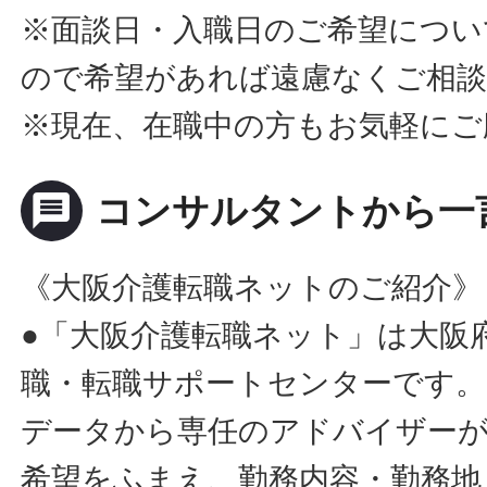
※面談日・入職日のご希望につい
ので希望があれば遠慮なくご相
※現在、在職中の方もお気軽にご
message
コンサルタントから一
《大阪介護転職ネットのご紹介》
●「大阪介護転職ネット」は大阪
職・転職サポートセンターです。
データから専任のアドバイザー
希望をふまえ、勤務内容・勤務地