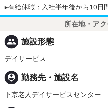
▸有給休暇：入社半年後から10日
所在地・アク
people
施設形態
デイサービス
person_pin
勤務先・施設名
下京老人デイサービスセンター