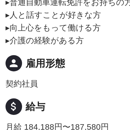
▸普通自動車運転免許をお持ちの
▸人と話すことが好きな方
▸向上心をもって働ける方
▸介護の経験がある方
person
雇用形態
契約社員
attach_money
給与
月給 184,188円〜187,580円