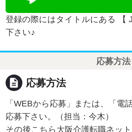
登録の際にはタイトルにある 【 JO
下さい♪
応募方法
description
応募方法
「WEBから応募」または、「電
応募下さい。（担当：今木）
その後こちら大阪介護転職ネット