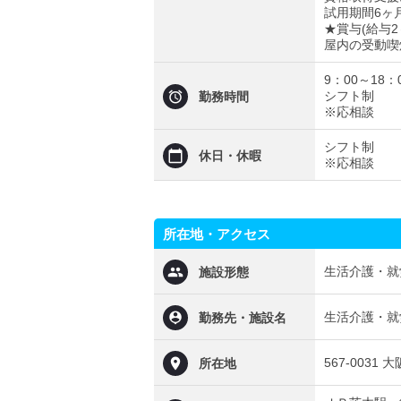
試用期間6ヶ
★賞与(給与2
屋内の受動喫
9：00～18：
シフト制
勤務時間
※応相談
シフト制
休日・休暇
※応相談
所在地・アクセス
生活介護・就
施設形態
生活介護・就
勤務先・施設名
567-0031 
所在地