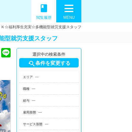
book
閲覧履歴
MENU
ＯＫ☆福利厚生充実☆多機能型就労支援スタッフ
能型就労支援スタッフ
選択中の検索条件

条件を変更する
---
エリア
---
職種
---
給与
---
雇用形態
---
サービス形態