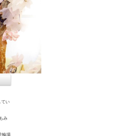
してい
もみ
駐輪場