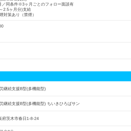
月／同条件※3ヶ月ごとのフォロー面談有
～2.5ヶ月分)支給
煙対策あり（禁煙）
00
労継続支援B型(多機能型)
労継続支援B型(多機能型) ちいきひろばサン
大阪府茨木市春日1-8-24