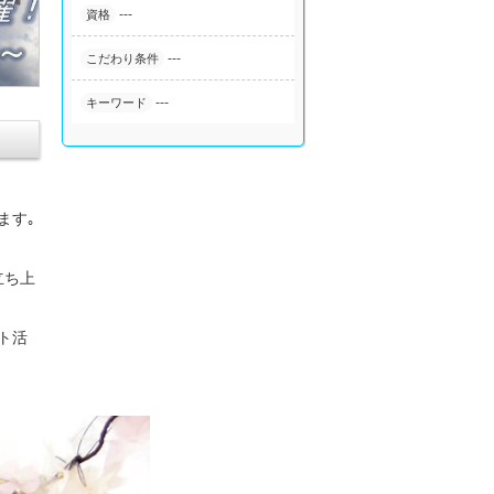
---
資格
---
こだわり条件
---
キーワード
ます｡
立ち上
ト活