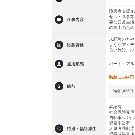
障害者支援施
せつ・食事等
仕事内容
要な日常生活
の向上のため
未経験の方や
ようなアイデ
応募資格
良い施設、ひ
パート・アル
雇用形態
時給 1,064円
給与
時給1,023円
昇給有
社会保険完備
自転車･バイク
資格手当有
人事考課制度
待遇・福祉厚生
資格取得支援