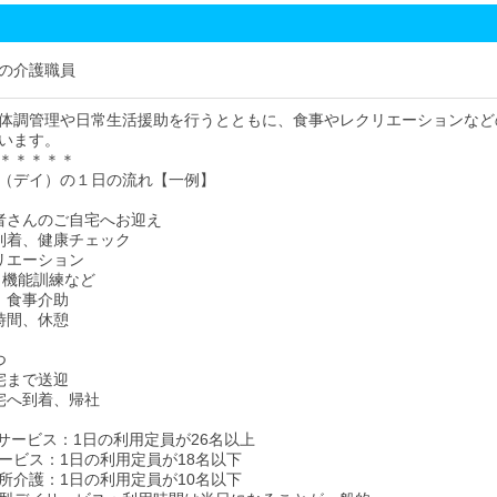
の介護職員
体調管理や日常生活援助を行うとともに、食事やレクリエーションなど
います。
＊＊＊＊＊
（デイ）の１日の流れ【一例】
用者さんのご自宅へお迎え
設到着、健康チェック
クリエーション
、機能訓練など
食、食事介助
由時間、休憩
つ
自宅まで送迎
自宅へ到着、帰社
イサービス：1日の利用定員が26名以上
ービス：1日の利用定員が18名以下
所介護：1日の利用定員が10名以下