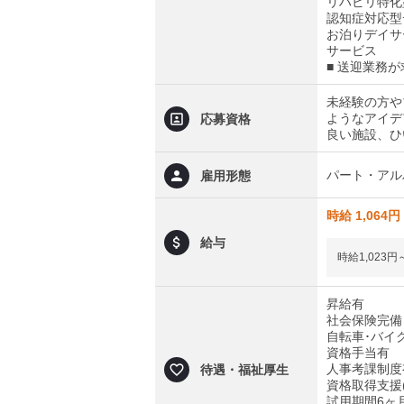
リハビリ特化
認知症対応型
お泊りデイサ
サービス
■ 送迎業務
未経験の方や
ようなアイデ
応募資格
良い施設、ひ
パート・アル
雇用形態
時給 1,064円
給与
時給1,023円
昇給有
社会保険完備
自転車･バイク
資格手当有
人事考課制度
待遇・福祉厚生
資格取得支援
試用期間6ヶ