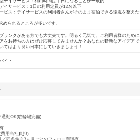
型デイサービス：利用時間は半日になることが一般的
デイサービス：1日の利用定員が12名以下
ービス：デイサービスの利用者さんがそのまま宿泊できる環境を整えた
が求められるところが多いです。
ブランクがある方でも大丈夫です。明るく元気で、ご利用者様のために
アをお持ちの方はぜひ応募してみませんか？あなたの斬新なアイデアで
いてはより良い日本にしていきましょう！
バイト
～
通勤OK(駐輪場完備)
有
(費用当社負担)
月／同条件※3ヶ月ごとのフォロー面談有