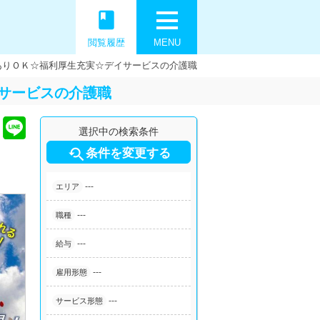
book
閲覧履歴
MENU
ありＯＫ☆福利厚生充実☆デイサービスの介護職
サービスの介護職
選択中の検索条件

条件を変更する
---
エリア
---
職種
---
給与
---
雇用形態
---
サービス形態