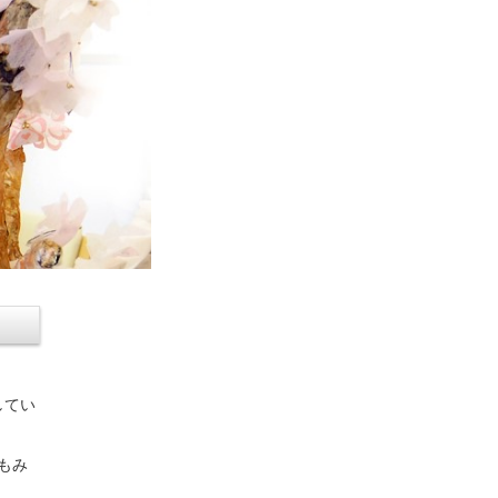
してい
もみ