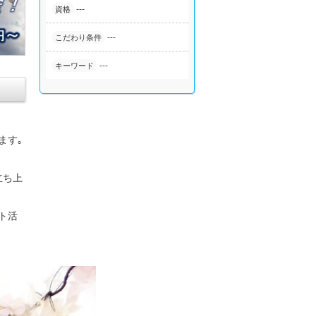
---
資格
---
こだわり条件
---
キーワード
ます｡
立ち上
ト活