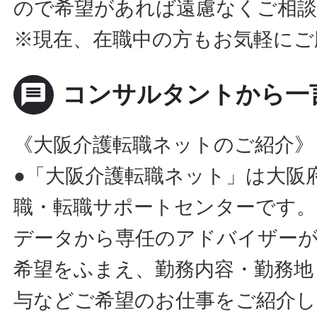
ので希望があれば遠慮なくご相
※現在、在職中の方もお気軽にご
message
コンサルタントから一
《大阪介護転職ネットのご紹介》
●「大阪介護転職ネット」は大阪
職・転職サポートセンターです。
データから専任のアドバイザー
希望をふまえ、勤務内容・勤務地
与などご希望のお仕事をご紹介し