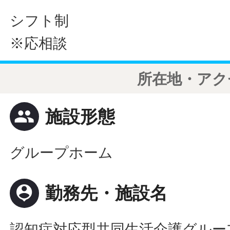
シフト制
※応相談
所在地・アク
people
施設形態
グループホーム
person_pin
勤務先・施設名
認知症対応型共同生活介護グルー