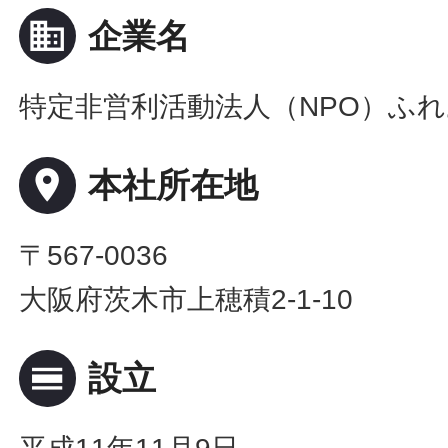
business
企業名
特定非営利活動法人（NPO）ふ
place
本社所在地
〒567-0036
大阪府茨木市上穂積2-1-10
calendar_view_day
設立