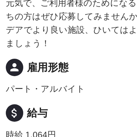
元気で、ご利用者様のためにな
ちの方はぜひ応募してみません
デアでより良い施設、ひいては
ましょう！
person
雇用形態
パート・アルバイト
attach_money
給与
時給 1,064円