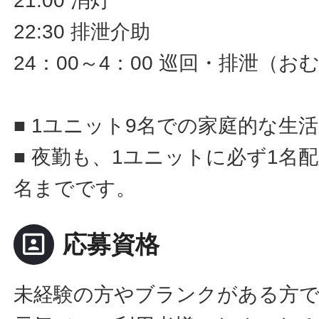
21:00 消灯
22:30 排泄介助
24：00～4：00 巡回・排泄（
■ 1ユニット9名での家庭的な生
■ 夜勤も、1ユニットに必ず1名
名までです。
portrait
応募資格
未経験の方やブランクがある方