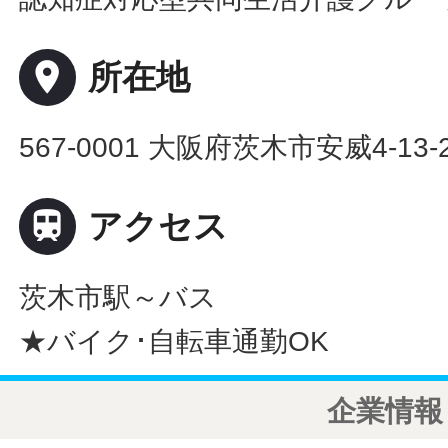
place
所在地
567-0001 大阪府茨木市安威4-13-

アクセス
茨木市駅～バス
★バイク･自転車通勤OK
企業情報