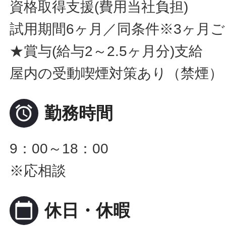
資格取得支援(費用当社負担)
試用期間6ヶ月／同条件※3ヶ月
★賞与(給与2～2.5ヶ月分)支給
屋内の受動喫煙対策あり（禁煙）

勤務時間
9：00～18：00
※応相談
calendar_today
休日・休暇