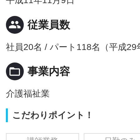
平成11年11月9日
people
従業員数
社員20名 / パート118名（平成2
folder_open
事業内容
介護福祉業
こだわりポイント！