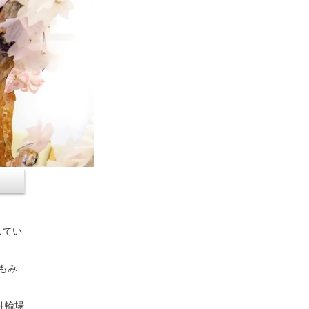
してい
もみ
駐輪場