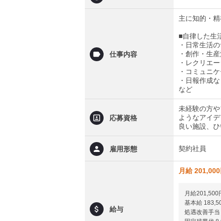
主に知的・精
■自律した生
・日常生活の
・創作・生産
仕事内容
・レクリエー
・コミュニケ
・日報作成な
など
未経験の方や
ようなアイデ
応募資格
良い施設、ひ
契約社員
雇用形態
月給 201,00
月給201,500
基本給 183,5
給与
処遇改善手当 1