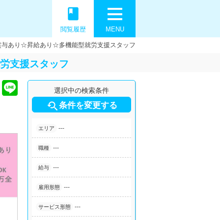
book
閲覧履歴
MENU
☆賞与あり☆昇給あり☆多機能型就労支援スタッフ
就労支援スタッフ
選択中の検索条件

条件を変更する
---
エリア
---
職種
---
給与
---
雇用形態
---
サービス形態