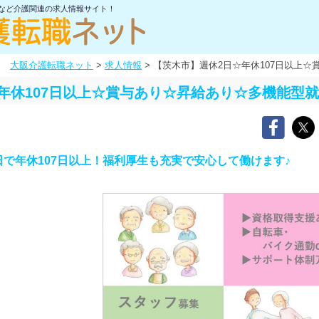
士など介護関連の求人情報サイト！
大阪介護転職ネット
>
求人情報
>
【茨木市】週休2日☆年休107日以上
年休107日以上☆賞与あり☆昇給あり☆多機能型
で年休107日以上！福利厚生も充実で安心して働けます♪