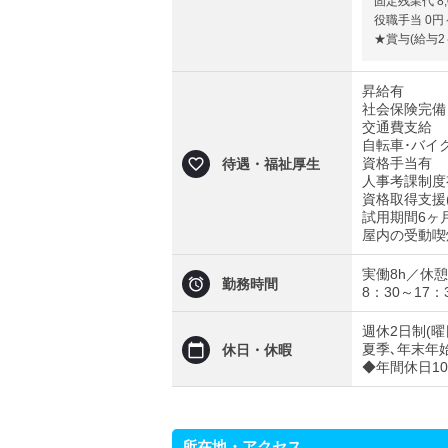
固定残業代 8,
役職手当 0円
★賞与(給与2
昇給有
社会保険完備
交通費支給
自転車･バイク
資格手当有
待遇・福祉厚生
人事考課制度
資格取得支援
試用期間6ヶ
屋内の受動喫
実働8h／休
勤務時間
8：30～17：
週休2日制(曜
夏季､年末年
休日・休暇
◆年間休日10
所在地・アクセス