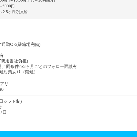
000円～15,000円（5～10時間分）
～5000円
～2.5ヶ月分)支給
通勤OK(駐輪場完備)
有
(費用当社負担)
月／同条件※3ヶ月ごとのフォロー面談有
煙対策あり（禁煙）
憩アリ
30
日シフト制)
始
7日