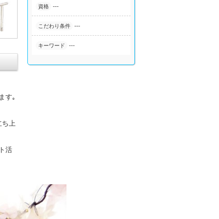
---
資格
---
こだわり条件
---
キーワード
ます｡
立ち上
ト活