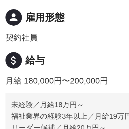
person
雇用形態
契約社員
attach_money
給与
月給 180,000円〜200,000円
未経験／月給18万円～
福祉業界の経験3年以上／月給19万
リーダー候補／月給20万円～