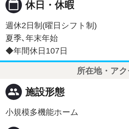
calendar_today
休日・休暇
週休2日制(曜日シフト制)
夏季､年末年始
◆年間休日107日
所在地・アク
people
施設形態
小規模多機能ホーム