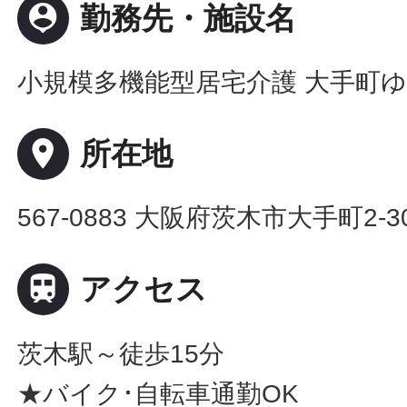
person_pin
勤務先・施設名
小規模多機能型居宅介護 大手町
place
所在地
567-0883 大阪府茨木市大手町2-3

アクセス
茨木駅～徒歩15分
★バイク･自転車通勤OK