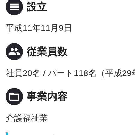
calendar_view_day
設立
平成11年11月9日
people
従業員数
社員20名 / パート118名（平成2
folder_open
事業内容
介護福祉業