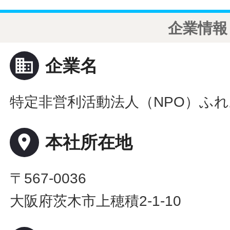
企業情報
business
企業名
特定非営利活動法人（NPO）ふ
place
本社所在地
〒567-0036
大阪府茨木市上穂積2-1-10