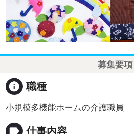
募集要項
info
職種
小規模多機能ホームの介護職員
label
仕事内容