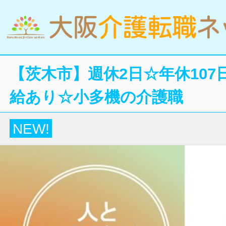
【茨木市】週休2日☆年休10
給あり☆小多機の介護職
NEW!