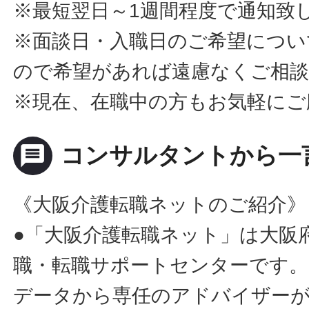
※最短翌日～1週間程度で通知致
※面談日・入職日のご希望につい
ので希望があれば遠慮なくご相
※現在、在職中の方もお気軽にご
message
コンサルタントから一
《大阪介護転職ネットのご紹介》
●「大阪介護転職ネット」は大阪
職・転職サポートセンターです。
データから専任のアドバイザー