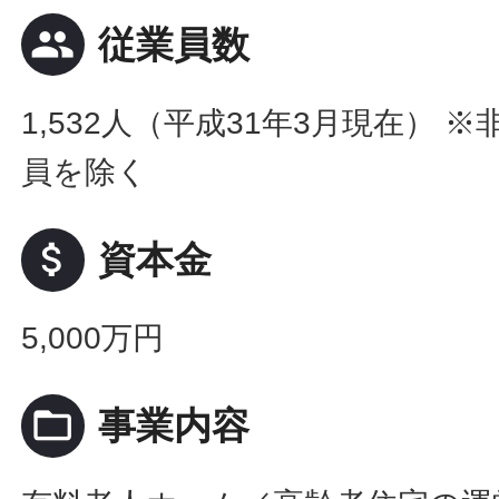
people
従業員数
1,532人（平成31年3月現在） 
員を除く
attach_money
資本金
5,000万円
folder_open
事業内容