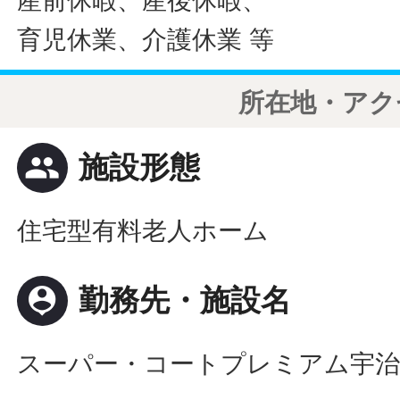
産前休暇、産後休暇、
育児休業、介護休業 等
所在地・アク
people
施設形態
住宅型有料老人ホーム
person_pin
勤務先・施設名
スーパー・コートプレミアム宇