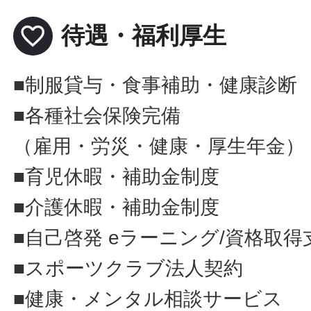
favorite_border
待遇・福利厚生
■制服貸与・食事補助・健康診断
■各種社会保険完備
（雇用・労災・健康・厚生年金）
■育児休暇・補助金制度
■介護休暇・補助金制度
■自己啓発 eラーニング/資格取得
■スポーツクラブ法人契約
■健康・メンタル相談サービス