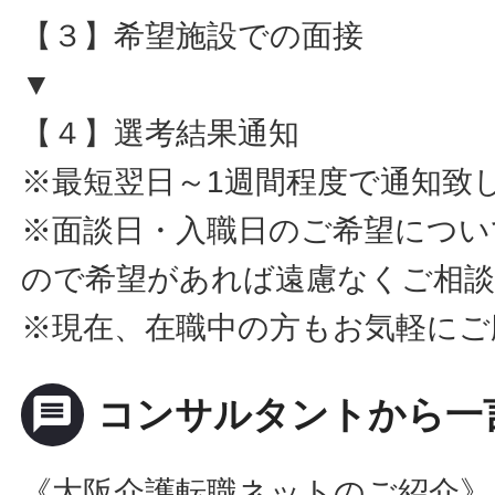
【３】希望施設での面接
▼
【４】選考結果通知
※最短翌日～1週間程度で通知致
※面談日・入職日のご希望につい
ので希望があれば遠慮なくご相
※現在、在職中の方もお気軽にご
message
コンサルタントから一
《大阪介護転職ネットのご紹介》