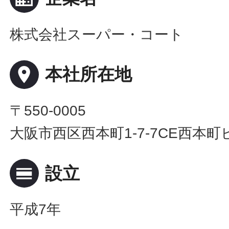
株式会社スーパー・コート
place
本社所在地
〒550-0005
大阪市西区西本町1-7-7CE西本町
calendar_view_day
設立
平成7年