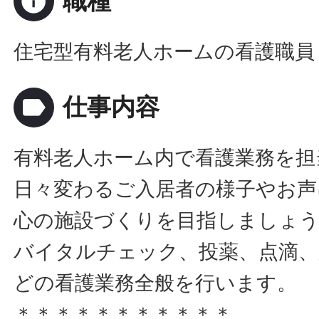
info
職種
住宅型有料老人ホームの看護職員
label
仕事内容
有料老人ホーム内で看護業務を担
日々変わるご入居者の様子やお声
心の施設づくりを目指しましょ
バイタルチェック、投薬、点滴、
どの看護業務全般を行います。
＊＊＊＊＊＊＊＊＊＊＊