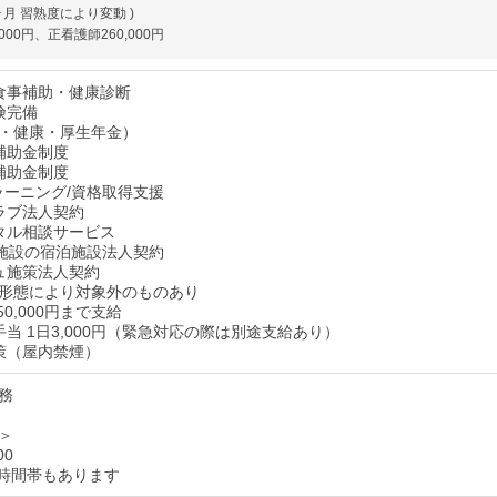
 ヶ月 習熟度により変動 )
000円、正看護師260,000円
食事補助・健康診断
険完備
・健康・厚生年金）
補助金制度
補助金制度
eラーニング/資格取得支援
ラブ法人契約
タル相談サービス
00施設の宿泊施設法人契約
ュ施策法人契約
形態により対象外のものあり
50,000円まで支給
当 1日3,000円（緊急対応の際は別途支給あり）
策（屋内禁煙）
務
＞
00
時間帯もあります