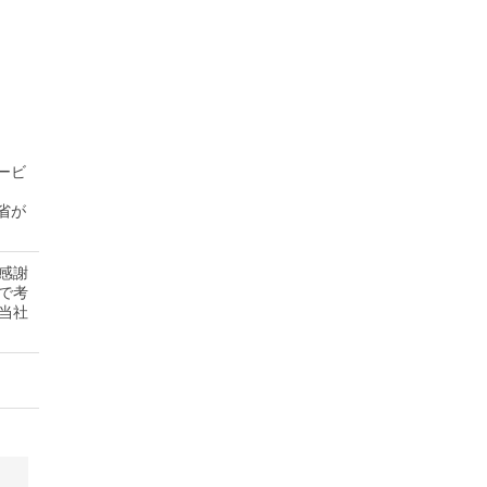
ービ
省が
感謝
で考
当社