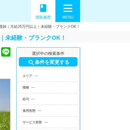
book
閲覧履歴
MENU
師｜月給25万円以上｜未経験・ブランクOK！
｜未経験・ブランクOK！
選択中の検索条件

条件を変更する
---
エリア
---
職種
---
給与
---
雇用形態
---
サービス形態