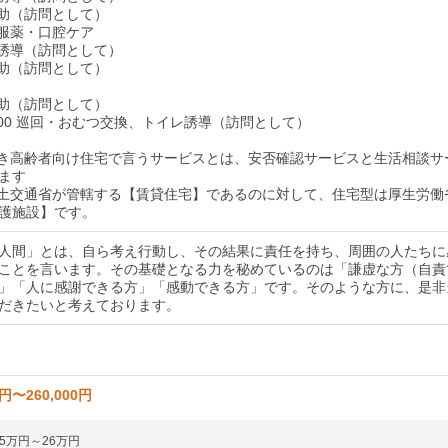
泄介助（訪問として）
食・服薬・口腔ケア
イレ誘導（訪問として）
泄介助（訪問として）
泄介助（訪問として）
4：00 巡回・おむつ交換、トイレ誘導（訪問として）
付き高齢者向け住宅で言うサービスとは、安否確認サービスと生活相談サ
ます
国土交通省が管轄する【賃貸住宅】であるのに対して、住宅型は厚生労働
護施設】です。
人間」とは、自ら考え行動し、その結果に責任を持ち、周囲の人たちに
ことを言います。その基礎となる力を秘めているのは「謙虚な方（自責
」「人に感謝できる方」「感動できる方」です。そのような方に、是非
だきたいと考えております。
0円〜260,000円
25万円～26万円