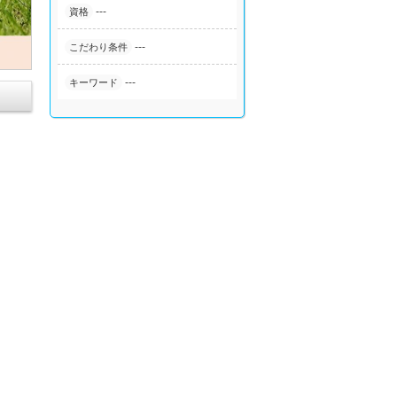
---
資格
---
こだわり条件
---
キーワード