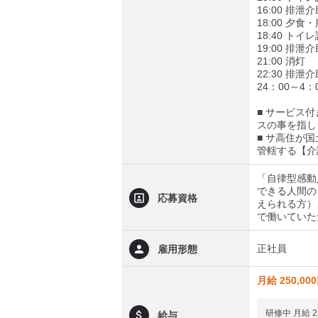
16:00 排
18:00 夕
18:40 ト
19:00 排
21:00 消灯
22:30 排
24：00～
■ サービス
スの事を指し
■ サ高住が
管轄する【介
「自律型感動
できる人間の
応募資格
えられる方）
で働いていた
正社員
雇用形態
月給 250,00
研修中 月給 
給与