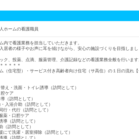
人ホームの看護職員
ム内で看護業務を担当していただきます。
入居者の様子やお声に耳を傾けながら、安心の施設づくりを目指しまし
ック、投薬、点滴、服薬管理、介護記録などの看護業務全般を行います
＊＊＊＊＊
ム（住宅型）・サービス付き高齢者向け住宅（サ高住）の１日の流れ【
床・着替え・洗面・トイレ誘導（訪問として）
・口腔ケア
レ誘導（訪問として）
介助・入浴介助（訪問として）
い物同行・代行（訪問として）
食・服薬・口腔ケア
イレ誘導（訪問として）
泄介助（訪問として）
生活支援にて洗濯・居室掃除（訪問として）
イレ誘導（訪問として）