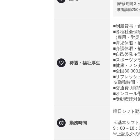
(研修期間 3
准看護師250,
■制服貸与・
■各種社会保
（雇用・労災
■育児休暇・
■介護休暇・
■自己啓発 
■スポーツク
待遇・福祉厚生
■健康・メン
■全国30,0
■リフレッシ
※勤務時間・
■交通費 月額
■オンコール手
■受動喫煙対
曜日シフト勤
＜基本シフト
勤務時間
9：00～18：
※上記以外の