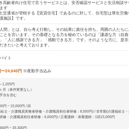
付き高齢者向け住宅で言うサービスとは、安否確認サービスと生活相談サ
ます
国土交通省が管轄する【賃貸住宅】であるのに対して、住宅型は厚生労働
護施設】です。
人間」とは、自ら考え行動し、その結果に責任を持ち、周囲の人たちに
ことを言います。その基礎となる力を秘めているのは「謙虚な方（自責
」「人に感謝できる方」「感動できる方」です。そのような方に、是非
だきたいと考えております。
バイト
円〜24,640円
※夜勤手当込み
～1,205円
3ヶ月（条件変更なし）
手当を含む
0円 ~ 15,000円 / 回
祉士・介護職員実務者研修・介護職員初任者研修：8,000円) / 非常勤(介護福祉士・
修・介護職員初任者研修：6,000円) / 正看護師・准看護師：1回15,000円
00円 ~ 35,300円