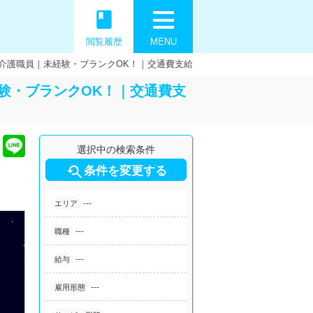
book
閲覧履歴
MENU
介護職員｜未経験・ブランクOK！｜交通費支給
験・ブランクOK！｜交通費支
選択中の検索条件

条件を変更する
---
エリア
---
職種
---
給与
---
雇用形態