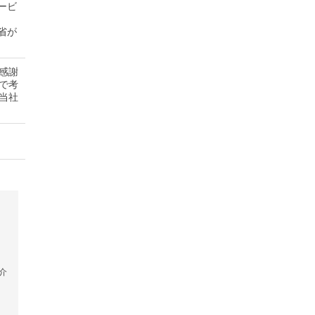
ービ
省が
感謝
で考
当社
介