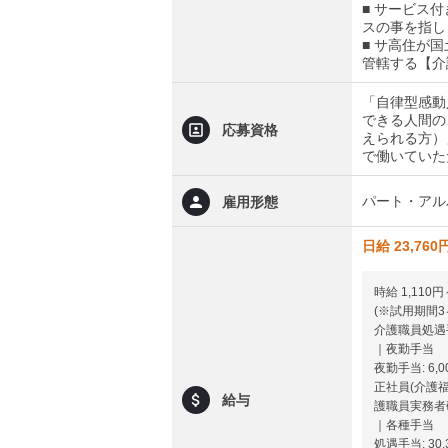
■ サービス
スの事を指し
■ サ高住が
管轄する【介
「自律型感動
できる人間の
応募資格
えられる方）
で働いていた
パート・アル
雇用形態
日給 23,760
時給 1,110円
(※試用期間
介護職員処遇
｜夜勤手当
夜勤手当: 6,00
正社員(介護福
給与
護職員実務者研
｜各種手当
処遇手当: 30,3