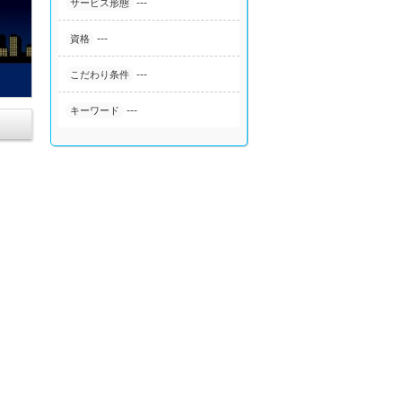
---
サービス形態
---
資格
---
こだわり条件
---
キーワード