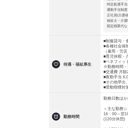
特定処遇手当: 8
通勤手当制度: 
正社員(介護福
福祉士・介護
固定残業代な
■制服貸与・
■各種社会保
（雇用・労災
■育児休暇・
■ベネフィッ
待遇・福祉厚生
※勤務時間・
■交通費 月額
■夜勤手当 6,
■その他早出
■受動喫煙対
勤務日数ほか
＜主な勤務シ
16：00～翌1
勤務時間
(120分休憩)