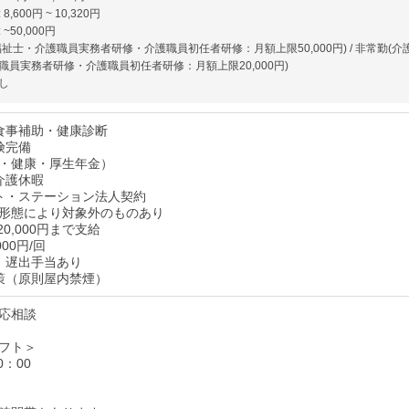
,600円 ~ 10,320円
~50,000円
祉士・介護職員実務者研修・介護職員初任者研修：月額上限50,000円) / 非常勤(介
職員実務者研修・介護職員初任者研修：月額上限20,000円)
し
食事補助・健康診断
険完備
・健康・厚生年金）
介護休暇
ト・ステーション法人契約
形態により対象外のものあり
20,000円まで支給
000円/回
、遅出手当あり
策（原則屋内禁煙）
応相談
フト＞
0：00