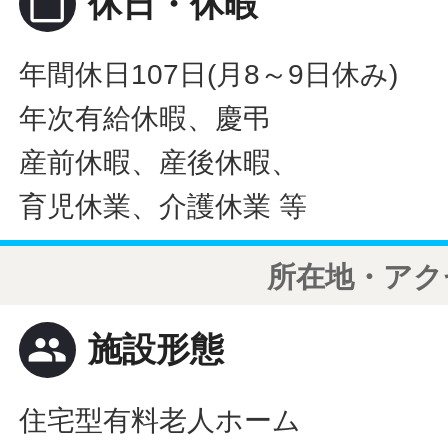
calendar_today
休日・休暇
年間休日107日(月8～9日休み)
年次有給休暇、慶弔
産前休暇、産後休暇、
育児休業、介護休業 等
所在地・アク
people
施設形態
住宅型有料老人ホーム