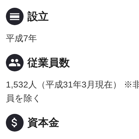
calendar_view_day
設立
平成7年
people
従業員数
1,532人（平成31年3月現在） 
員を除く
attach_money
資本金