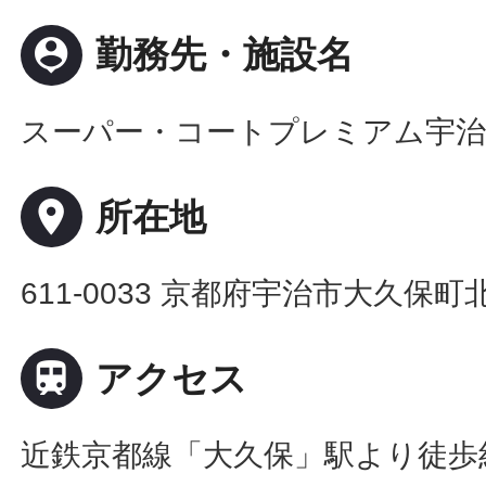
person_pin
勤務先・施設名
スーパー・コートプレミアム宇
place
所在地
611-0033 京都府宇治市大久保町

アクセス
近鉄京都線「大久保」駅より徒歩