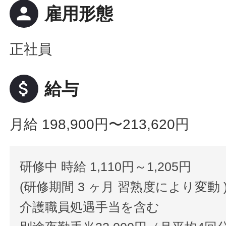
person
雇用形態
正社員
attach_money
給与
月給 198,900円〜213,620円
研修中 時給 1,110円～1,205円
(研修期間 3 ヶ月 習熟度により変動 
介護職員処遇手当を含む