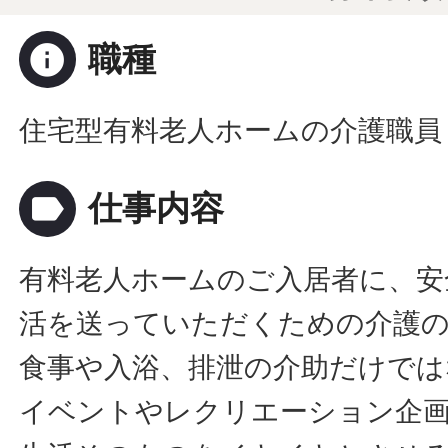
info
職種
住宅型有料老人ホームの介護職員
label
仕事内容
有料老人ホームのご入居者に、安
活を送っていただくための介護
食事や入浴、排泄の介助だけでは
イベントやレクリエーション企