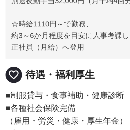
別途夜勤手当32,000円（月平均4回
☆時給1110円～で勤務、
約3～6か月程度を目安に人事考課し
正社員（月給）へ登用
favorite_border
待遇・福利厚生
■制服貸与・食事補助・健康診断
■各種社会保険完備
（雇用・労災・健康・厚生年金）