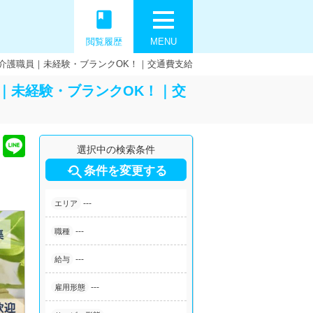
book
閲覧履歴
MENU
介護職員｜未経験・ブランクOK！｜交通費支給
｜未経験・ブランクOK！｜交
選択中の検索条件

条件を変更する
---
エリア
---
職種
---
給与
---
雇用形態