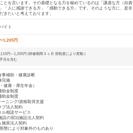
ことを言います。その基礎となる力を秘めているのは「謙虚な方（自責
」「人に感謝できる方」「感動できる方」です。そのような方に、是非
だきたいと考えております。
バイト
〜1,205円
,110円～1,205円 (研修期間 3 ヶ月 習熟度により変動 )
手当を含む
食事補助・健康診断
険完備
・健康・厚生年金）
補助金制度
補助金制度
eラーニング/資格取得支援
ラブ法人契約
タル相談サービス
00施設の宿泊施設法人契約
ュ施策法人契約
形態により対象外のものあり