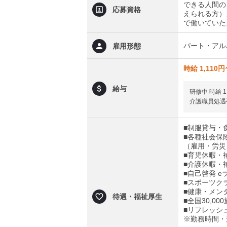
できる人間の
応募資格
えられる方）
で働いていた
パート・アル
雇用形態
時給 1,110円
給与
研修中 時給 1
介護職員処遇
■制服貸与・
■各種社会保
（雇用・労災
■育児休暇・
■介護休暇・
■自己啓発 
■スポーツク
■健康・メン
待遇・福祉厚生
■全国30,0
■リフレッシ
※勤務時間・