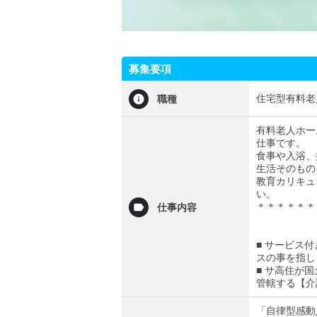
募集要項
住宅型有料老
職種
有料老人ホー
仕事です。
食事や入浴、
生活そのもの
教育カリキュ
い。
＊＊＊＊＊＊
仕事内容
■ サービス
スの事を指し
■ サ高住が
管轄する【介
「自律型感動