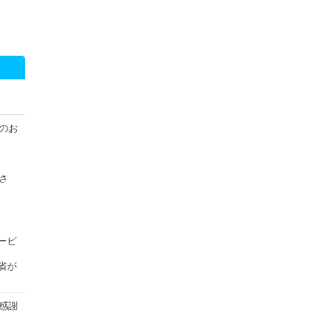
のお
さ
ービ
省が
感謝