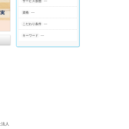
---
サービス形態
---
資格
---
こだわり条件
---
キーワード
祉法人