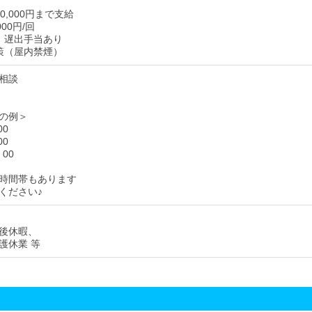
0,000円まで支給
000円/回
、遅出手当あり
策（屋内禁煙）
相談
の例＞
00
00
：00
時間帯もあります
ください♪
後休暇、
護休業 等