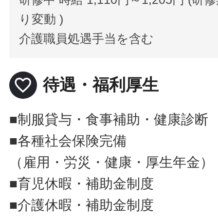
り変動 )
介護職員処遇手当を含む
favorite_border
待遇・福利厚生
■制服貸与・食事補助・健康診断
■各種社会保険完備
（雇用・労災・健康・厚生年金）
■育児休暇・補助金制度
■介護休暇・補助金制度