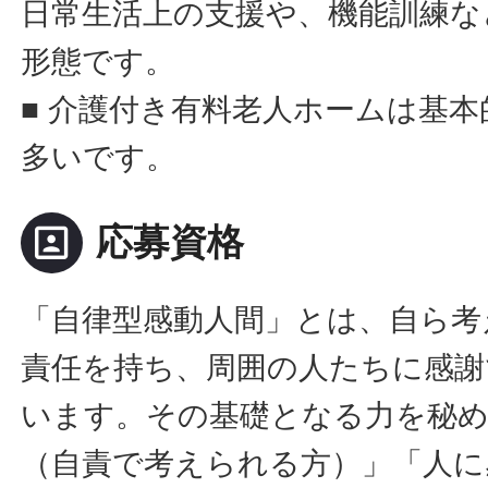
日常生活上の支援や、機能訓練な
形態です。
■ 介護付き有料老人ホームは基
多いです。
portrait
応募資格
「自律型感動人間」とは、自ら考
責任を持ち、周囲の人たちに感謝
います。その基礎となる力を秘
（自責で考えられる方）」「人に