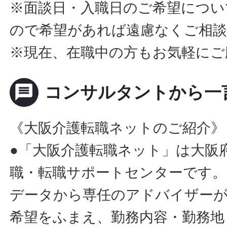
※面談日・入職日のご希望につい
ので希望があれば遠慮なくご相
※現在、在職中の方もお気軽にご
message
コンサルタントから一
《大阪介護転職ネットのご紹介》
●「大阪介護転職ネット」は大阪
職・転職サポートセンターです。
データから専任のアドバイザー
希望をふまえ、勤務内容・勤務地