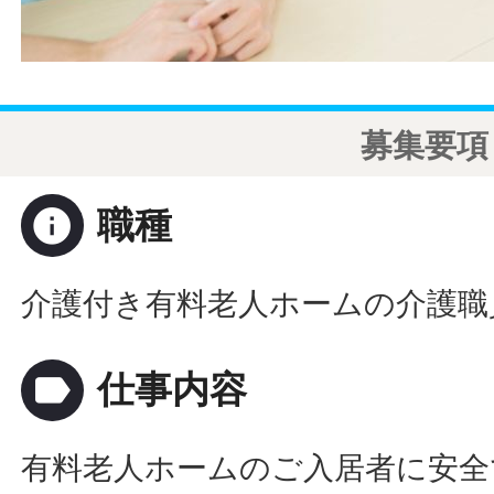
募集要項
info
職種
介護付き有料老人ホームの介護職
label
仕事内容
有料老人ホームのご入居者に安全