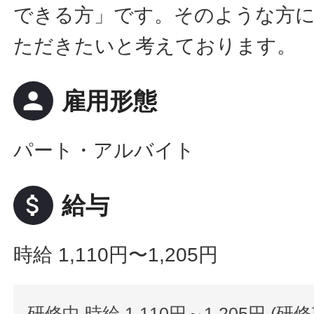
できる方」です。そのような方
ただきたいと考えております。
person
雇用形態
パート・アルバイト
attach_money
給与
時給 1,110円〜1,205円
研修中 時給 1,110円～1,205円 (