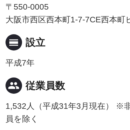
〒550-0005
大阪市西区西本町1-7-7CE西本町
calendar_view_day
設立
平成7年
people
従業員数
1,532人（平成31年3月現在） 
員を除く