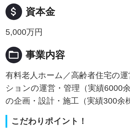
attach_money
資本金
5,000万円
folder_open
事業内容
有料老人ホーム／高齢者住宅の運
ションの運営・管理（実績6000
の企画・設計・施工（実績300余
こだわりポイント！