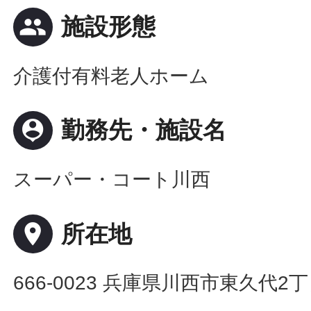
people
施設形態
介護付有料老人ホーム
person_pin
勤務先・施設名
スーパー・コート川西
place
所在地
666-0023 兵庫県川西市東久代2丁