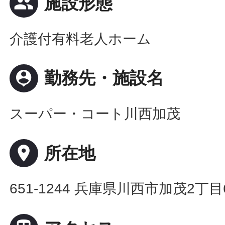
people
施設形態
介護付有料老人ホーム
person_pin
勤務先・施設名
スーパー・コート川西加茂
place
所在地
651-1244 兵庫県川西市加茂2丁目