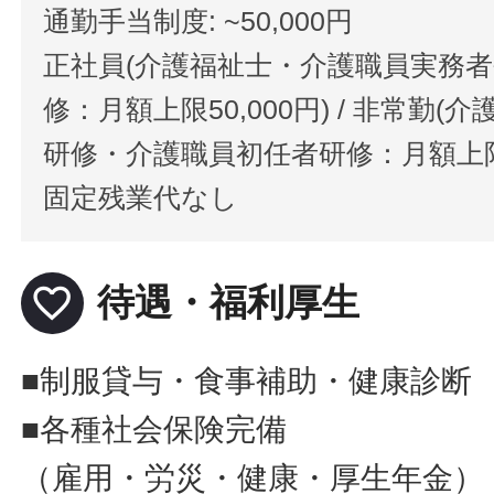
通勤手当制度: ~50,000円
正社員(介護福祉士・介護職員実務
修：月額上限50,000円) / 非常勤
研修・介護職員初任者研修：月額上限20
固定残業代なし
favorite_border
待遇・福利厚生
■制服貸与・食事補助・健康診断
■各種社会保険完備
（雇用・労災・健康・厚生年金）