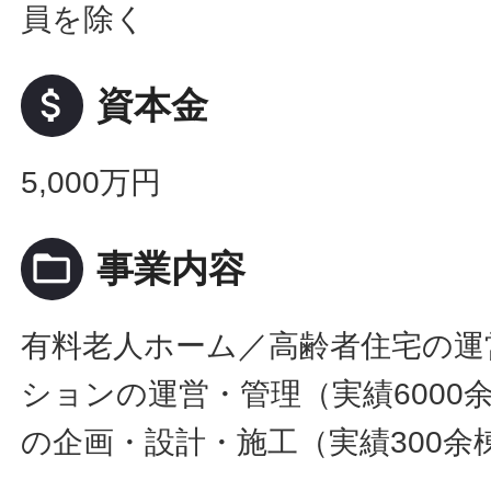
員を除く
attach_money
資本金
5,000万円
folder_open
事業内容
有料老人ホーム／高齢者住宅の運
ションの運営・管理（実績6000
の企画・設計・施工（実績300余