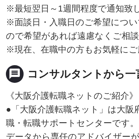
※最短翌日～1週間程度で通知致
※面談日・入職日のご希望につい
ので希望があれば遠慮なくご相
※現在、在職中の方もお気軽にご
message
コンサルタントから一
《大阪介護転職ネットのご紹介》
●「大阪介護転職ネット」は大阪
職・転職サポートセンターです。
データから専任のアドバイザー