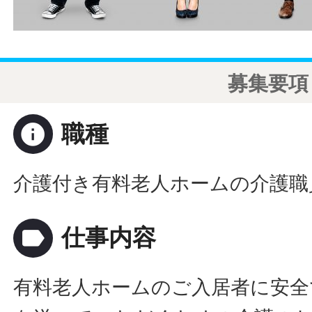
募集要項
info
職種
介護付き有料老人ホームの介護職
label
仕事内容
有料老人ホームのご入居者に安全