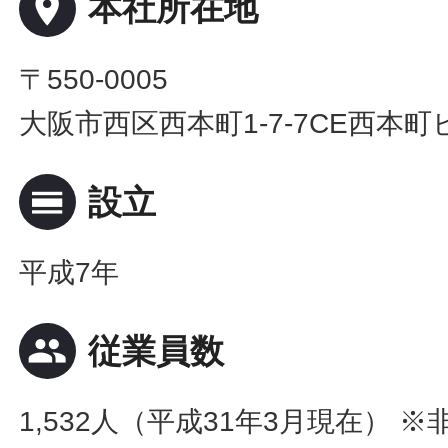
place
本社所在地
〒550-0005
大阪市西区西本町1-7-7CE西本町
calendar_view_day
設立
平成7年
people
従業員数
1,532人（平成31年3月現在） 