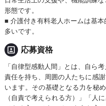
日常生活上の支援や、機能訓練な
形態です。
■ 介護付き有料老人ホームは基
多いです。
portrait
応募資格
「自律型感動人間」とは、自ら考
責任を持ち、周囲の人たちに感謝
います。その基礎となる力を秘
（自責で考えられる方）」「人に