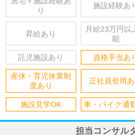
居宅＋施設経験あ
施設経験あ
り
月給23万円以
昇給あり
能
託児施設あり
資格手当あ
産休・育児休業制
正社員登用
度あり
施設見学OK
車・バイク通勤
担当コンサル