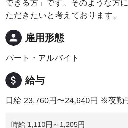
できる方」です。そのような方
ただきたいと考えております。
person
雇用形態
パート・アルバイト
attach_money
給与
日給 23,760円〜24,640円
※夜勤
時給 1,110円～1,205円