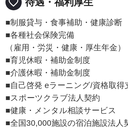
favorite_border
待遇・福利厚生
■制服貸与・食事補助・健康診断
■各種社会保険完備
（雇用・労災・健康・厚生年金）
■育児休暇・補助金制度
■介護休暇・補助金制度
■自己啓発 eラーニング/資格取得
■スポーツクラブ法人契約
■健康・メンタル相談サービス
■全国30,000施設の宿泊施設法人