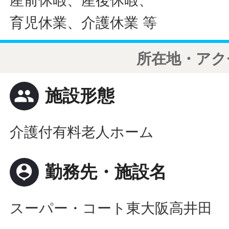
産前休暇、産後休暇、
育児休業、介護休業 等
所在地・アク
people
施設形態
介護付有料老人ホーム
person_pin
勤務先・施設名
スーパー・コート東大阪高井田