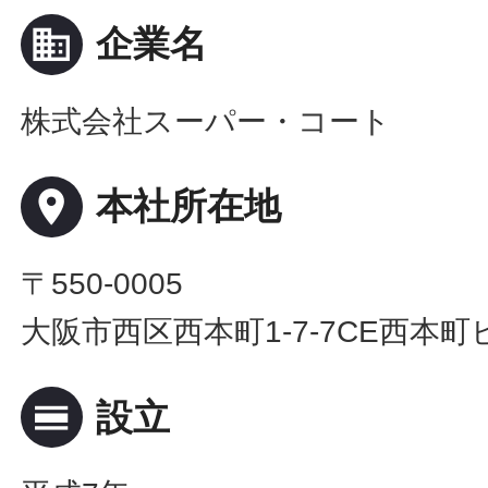
business
企業名
株式会社スーパー・コート
place
本社所在地
〒550-0005
大阪市西区西本町1-7-7CE西本町
calendar_view_day
設立