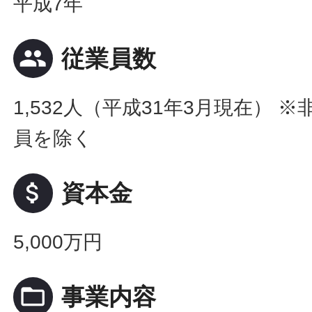
平成7年
people
従業員数
1,532人（平成31年3月現在） 
員を除く
attach_money
資本金
5,000万円
folder_open
事業内容