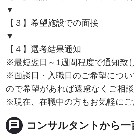
▼
【３】希望施設での面接
▼
【４】選考結果通知
※最短翌日～1週間程度で通知致
※面談日・入職日のご希望につい
ので希望があれば遠慮なくご相
※現在、在職中の方もお気軽にご
message
コンサルタントから一