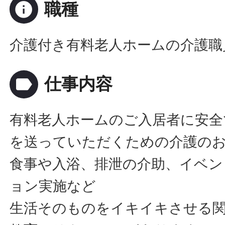
info
職種
介護付き有料老人ホームの介護職
label
仕事内容
有料老人ホームのご入居者に安全
を送っていただくための介護の
食事や入浴、排泄の介助、イベン
ョン実施など
生活そのものをイキイキさせる