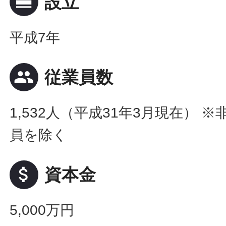
calendar_view_day
設立
平成7年
people
従業員数
1,532人（平成31年3月現在） 
員を除く
attach_money
資本金
5,000万円