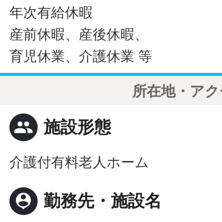
年次有給休暇
産前休暇、産後休暇、
育児休業、介護休業 等
所在地・アク
people
施設形態
介護付有料老人ホーム
person_pin
勤務先・施設名