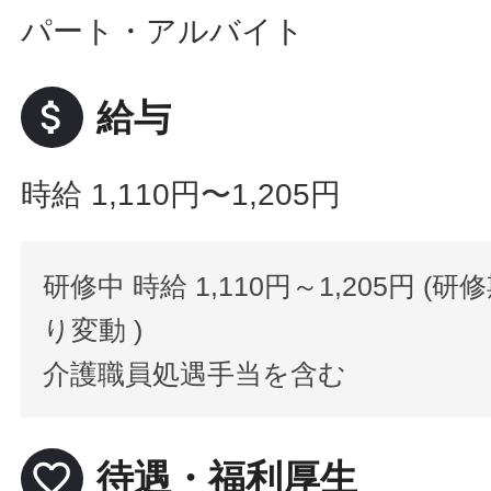
パート・アルバイト
attach_money
給与
時給 1,110円〜1,205円
研修中 時給 1,110円～1,205円 (
り変動 )
介護職員処遇手当を含む
favorite_border
待遇・福利厚生