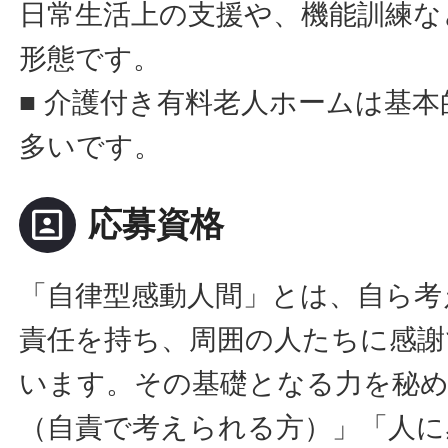
日常生活上の支援や、機能訓練な
形態です。
■ 介護付き有料老人ホームは基
多いです。
portrait
応募資格
「自律型感動人間」とは、自ら考
責任を持ち、周囲の人たちに感謝
います。その基礎となる力を秘
（自責で考えられる方）」「人に