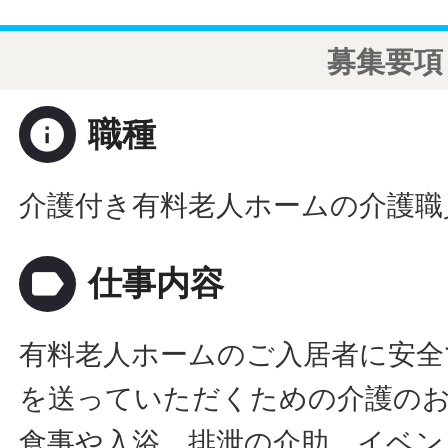
募集要項
info
職種
介護付き有料老人ホームの介護職
label
仕事内容
有料老人ホームのご入居者に安全
を送っていただくための介護の
食事や入浴、排泄の介助、イベン