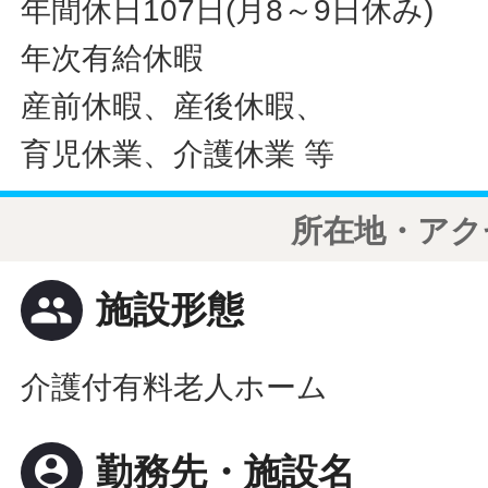
年間休日107日(月8～9日休み)
年次有給休暇
産前休暇、産後休暇、
育児休業、介護休業 等
所在地・アク
people
施設形態
介護付有料老人ホーム
person_pin
勤務先・施設名