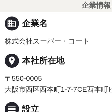
企業情報
business
企業名
株式会社スーパー・コート
place
本社所在地
〒550-0005
大阪市西区西本町1-7-7CE西本町
calendar_view_day
設立