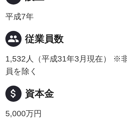
平成7年
people
従業員数
1,532人（平成31年3月現在） 
員を除く
attach_money
資本金
5,000万円