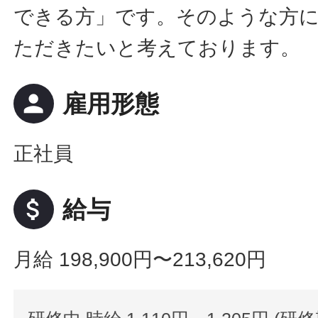
できる方」です。そのような方
ただきたいと考えております。
person
雇用形態
正社員
attach_money
給与
月給 198,900円〜213,620円