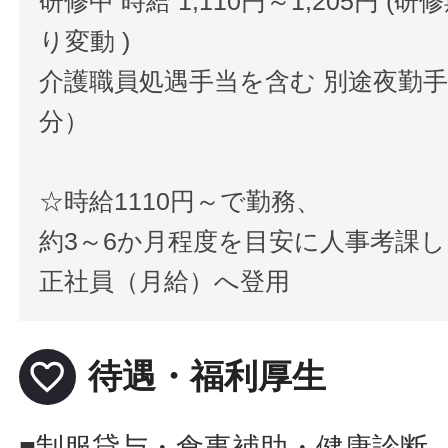
研修中 時給 1,110円～1,205円 (
り変動 )
介護職員処遇手当を含む 別途夜勤手当
分）
☆時給1110円～で勤務、
約3～6か月程度を目安に人事考課し
正社員（月給）へ登用
favorite_border
待遇・福利厚生
■制服貸与・食事補助・健康診断