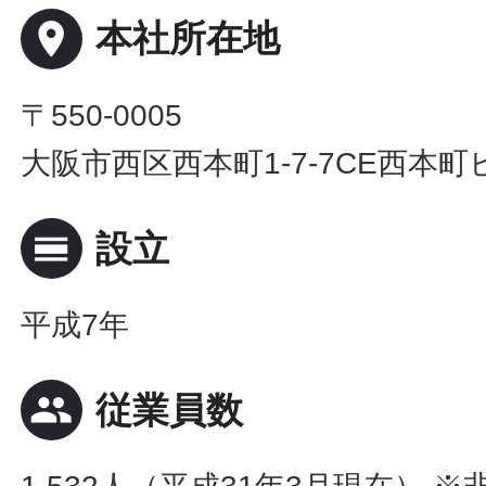
place
本社所在地
〒550-0005
大阪市西区西本町1-7-7CE西本町
calendar_view_day
設立
平成7年
people
従業員数