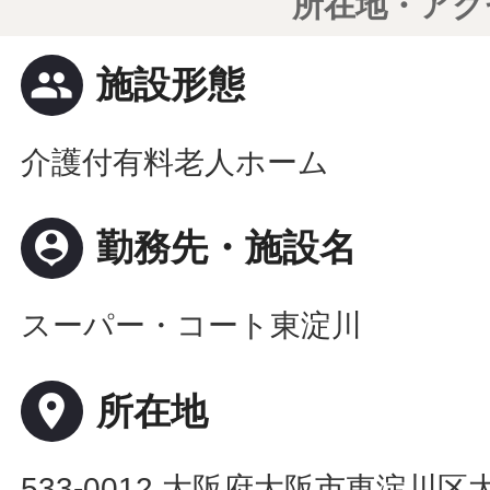
所在地・アク
people
施設形態
介護付有料老人ホーム
person_pin
勤務先・施設名
スーパー・コート東淀川
place
所在地
533-0012 大阪府大阪市東淀川区