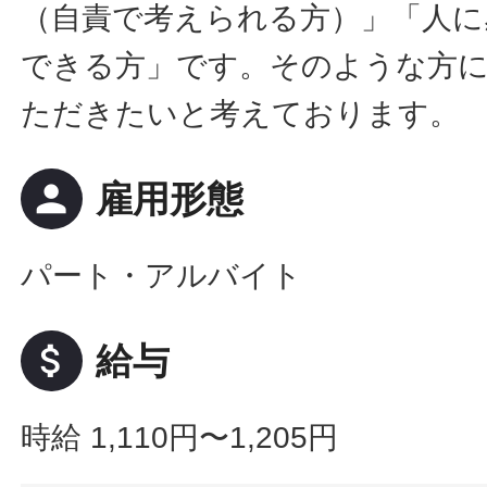
（自責で考えられる方）」「人に
できる方」です。そのような方
ただきたいと考えております。
person
雇用形態
パート・アルバイト
attach_money
給与
時給 1,110円〜1,205円