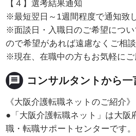
【４】選考結果通知
※最短翌日～1週間程度で通知致
※面談日・入職日のご希望につい
ので希望があれば遠慮なくご相
※現在、在職中の方もお気軽にご
message
コンサルタントから一
《大阪介護転職ネットのご紹介》
●「大阪介護転職ネット」は大阪
職・転職サポートセンターです。