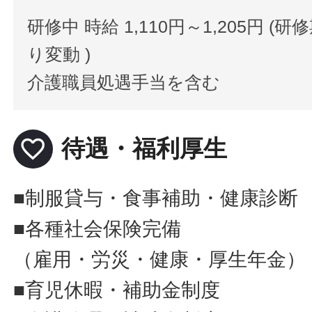
研修中 時給 1,110円～1,205円 (
り変動 )
介護職員処遇手当を含む
favorite_border
待遇・福利厚生
■制服貸与・食事補助・健康診断
■各種社会保険完備
（雇用・労災・健康・厚生年金）
■育児休暇・補助金制度