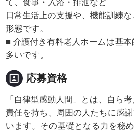
て、食事・入浴・排泄など
日常生活上の支援や、機能訓練な
形態です。
■ 介護付き有料老人ホームは基
多いです。
portrait
応募資格
「自律型感動人間」とは、自ら考
責任を持ち、周囲の人たちに感謝
います。その基礎となる力を秘