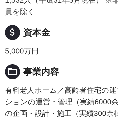
1,532人（平成31年3月現在） 
員を除く
attach_money
資本金
5,000万円
folder_open
事業内容
有料老人ホーム／高齢者住宅の運
ションの運営・管理（実績6000
の企画・設計・施工（実績300余