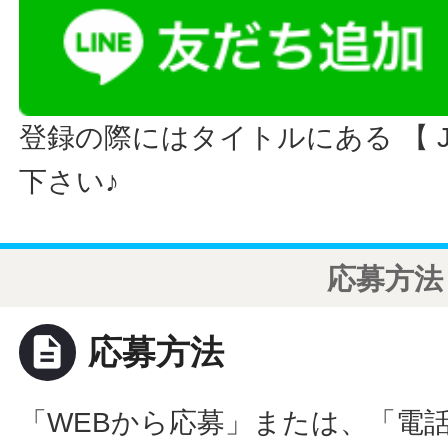
登録の際にはタイトルにある 【 JO
下さい♪
応募方法
description
応募方法
「WEBから応募」または、「電