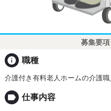
募集要項
info
職種
介護付き有料老人ホームの介護職
label
仕事内容