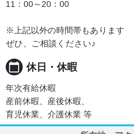
11：00～20：00
※上記以外の時間帯もあります
ぜひ、ご相談ください♪
calendar_today
休日・休暇
年次有給休暇
産前休暇、産後休暇、
育児休業、介護休業 等