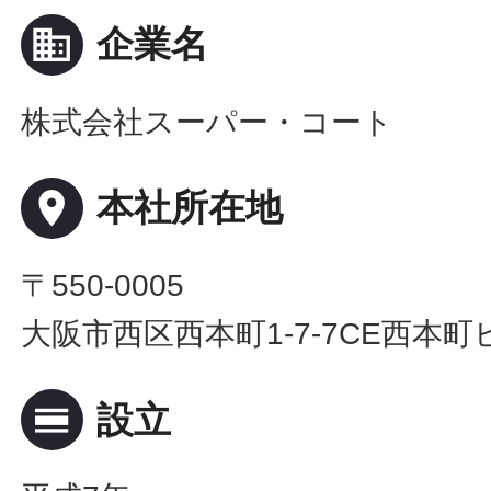
business
企業名
株式会社スーパー・コート
place
本社所在地
〒550-0005
大阪市西区西本町1-7-7CE西本町
calendar_view_day
設立