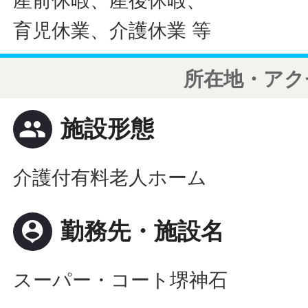
産前休暇、産後休暇、
育児休業、介護休業 等
所在地・アク
people
施設形態
介護付有料老人ホーム
person_pin
勤務先・施設名
スーパー・コート堺神石