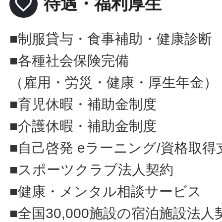
favorite_border
待遇・福利厚生
■制服貸与・食事補助・健康診断
■各種社会保険完備
（雇用・労災・健康・厚生年金）
■育児休暇・補助金制度
■介護休暇・補助金制度
■自己啓発 eラーニング/資格取得
■スポーツクラブ法人契約
■健康・メンタル相談サービス
■全国30,000施設の宿泊施設法人