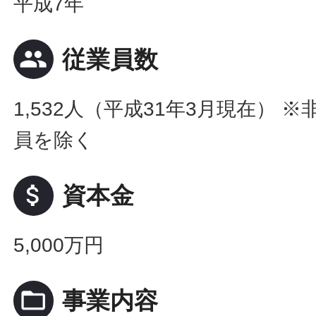
平成7年
people
従業員数
1,532人（平成31年3月現在） 
員を除く
attach_money
資本金
5,000万円
folder_open
事業内容