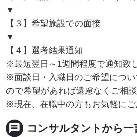
▼
【３】希望施設での面接
▼
【４】選考結果通知
※最短翌日～1週間程度で通知致
※面談日・入職日のご希望につい
ので希望があれば遠慮なくご相
※現在、在職中の方もお気軽にご
message
コンサルタントから一