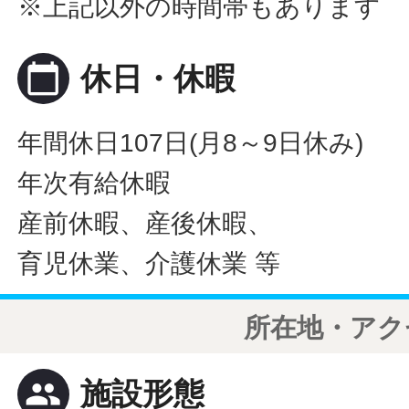
※上記以外の時間帯もあります
calendar_today
休日・休暇
年間休日107日(月8～9日休み)
年次有給休暇
産前休暇、産後休暇、
育児休業、介護休業 等
所在地・アク
people
施設形態