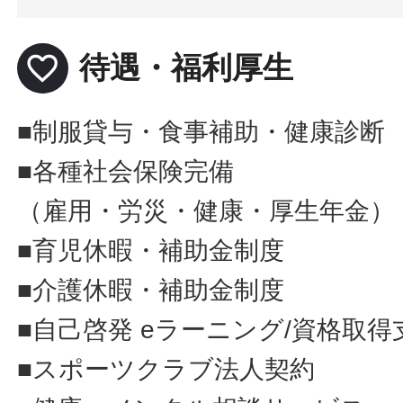
favorite_border
待遇・福利厚生
■制服貸与・食事補助・健康診断
■各種社会保険完備
（雇用・労災・健康・厚生年金）
■育児休暇・補助金制度
■介護休暇・補助金制度
■自己啓発 eラーニング/資格取得
■スポーツクラブ法人契約