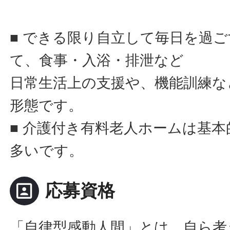
■ できる限り自立して毎日を過
て、食事・入浴・排泄など
日常生活上の支援や、機能訓練な
形態です。
■ 介護付き有料老人ホームは基
多いです。
portrait
応募資格
「自律型感動人間」とは、自ら考