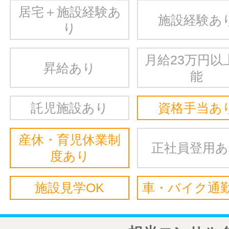
居宅＋施設経験あ
施設経験あ
り
月給23万円以
昇給あり
能
託児施設あり
資格手当あ
産休・育児休業制
正社員登用
度あり
施設見学OK
車・バイク通勤