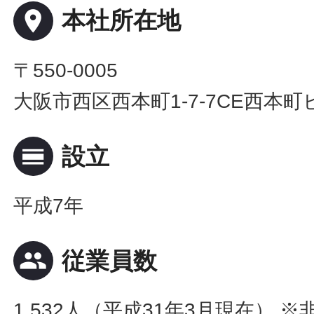
place
本社所在地
〒550-0005
大阪市西区西本町1-7-7CE西本町
calendar_view_day
設立
平成7年
people
従業員数
1,532人（平成31年3月現在） 