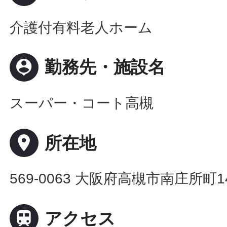
介護付有料老人ホーム
person_pin
勤務先・施設名
スーパー・コート高槻
place
所在地
569-0063 大阪府高槻市南庄所町1

アクセス