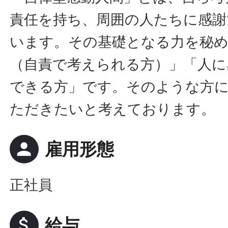
責任を持ち、周囲の人たちに感謝
います。その基礎となる力を秘
（自責で考えられる方）」「人に
できる方」です。そのような方
ただきたいと考えております。
person
雇用形態
正社員
attach_money
給与