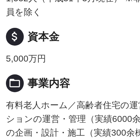
員を除く
attach_money
資本金
5,000万円
folder_open
事業内容
有料老人ホーム／高齢者住宅の運
ションの運営・管理（実績6000
の企画・設計・施工（実績300余