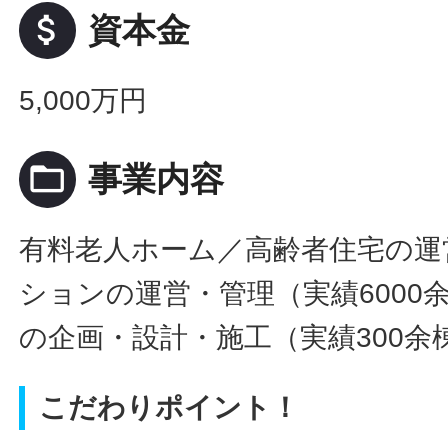
attach_money
資本金
5,000万円
folder_open
事業内容
有料老人ホーム／高齢者住宅の運
ションの運営・管理（実績6000
の企画・設計・施工（実績300余
こだわりポイント！