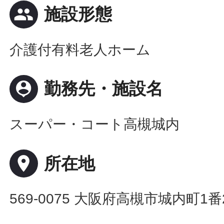
people
施設形態
介護付有料老人ホーム
person_pin
勤務先・施設名
スーパー・コート高槻城内
place
所在地
569-0075 大阪府高槻市城内町1番