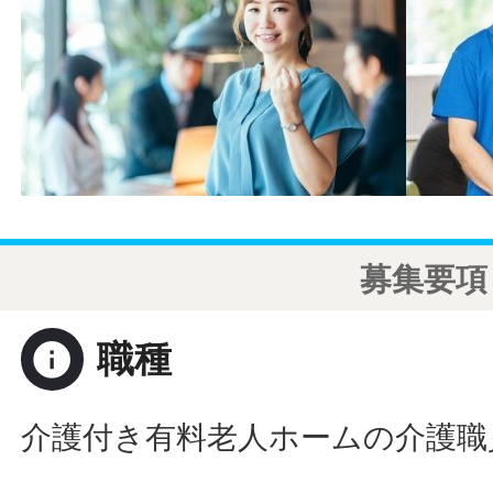
募集要項
info
職種
介護付き有料老人ホームの介護職