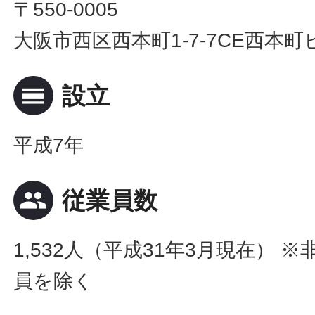
〒550-0005
大阪市西区西本町1-7-7CE西本町
calendar_view_day
設立
平成7年
people
従業員数
1,532人（平成31年3月現在） 
員を除く