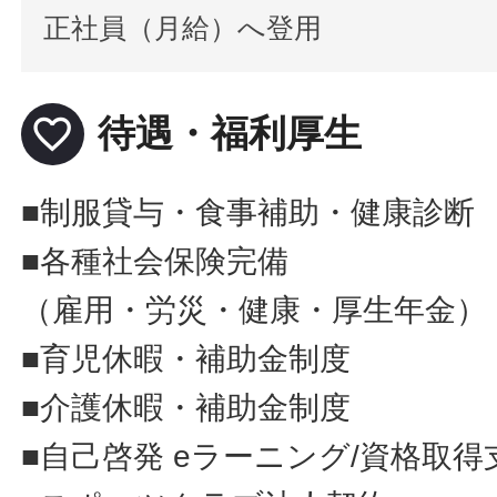
正社員（月給）へ登用
favorite_border
待遇・福利厚生
■制服貸与・食事補助・健康診断
■各種社会保険完備
（雇用・労災・健康・厚生年金）
■育児休暇・補助金制度
■介護休暇・補助金制度
■自己啓発 eラーニング/資格取得