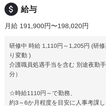
attach_money
給与
月給 191,900円〜198,020円
研修中 時給 1,110円～1,205円 (
り変動 )
介護職員処遇手当を含む 別途夜勤手当
分）
☆時給1110円～で勤務、
約3～6か月程度を目安に人事考課し