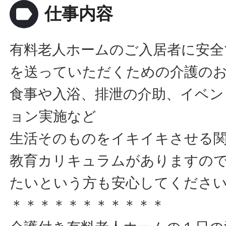
label
仕事内容
有料老人ホームのご入居者に安全
を送っていただくための介護の
食事や入浴、排泄の介助、イベン
ョン実施など
生活そのものをイキイキさせる
教育カリキュラムがありますの
たいという方も安心してくださ
＊＊＊＊＊＊＊＊＊＊＊