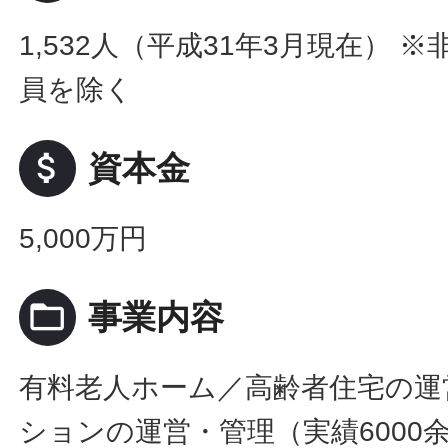
1,532人（平成31年3月現在） 
員を除く
attach_money
資本金
5,000万円
folder_open
事業内容
有料老人ホーム／高齢者住宅の運
ションの運営・管理（実績6000