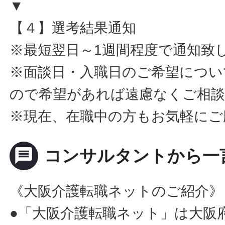
▼
【４】選考結果通知
※最短翌日～1週間程度で通知致
※面談日・入職日のご希望につい
ので希望があれば遠慮なくご相
※現在、在職中の方もお気軽にご
message
コンサルタントから一
《大阪介護転職ネットのご紹介》
●「大阪介護転職ネット」は大阪