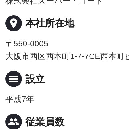
株式会社スーパー・コート
place
本社所在地
〒550-0005
大阪市西区西本町1-7-7CE西本町
calendar_view_day
設立
平成7年
people
従業員数