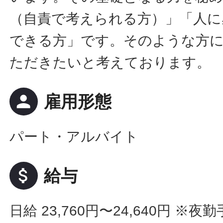
（自責で考えられる方）」「人に
できる方」です。そのような方
ただきたいと考えております。
person
雇用形態
パート・アルバイト
attach_money
給与
日給 23,760円〜24,640円
※夜勤