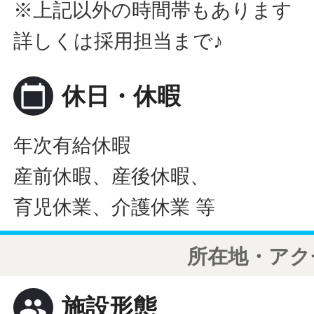
※上記以外の時間帯もあります
詳しくは採用担当まで♪
calendar_today
休日・休暇
年次有給休暇
産前休暇、産後休暇、
育児休業、介護休業 等
所在地・アク
people
施設形態