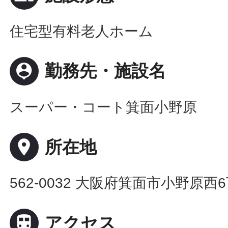
住宅型有料老人ホーム
person_pin
勤務先・施設名
スーパー・コート箕面小野原
place
所在地
562-0032 大阪府箕面市小野原西

アクセス