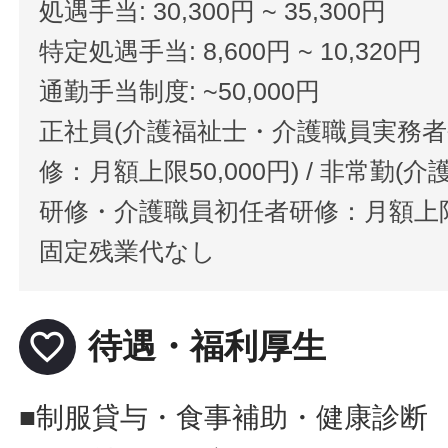
処遇手当: 30,300円 ~ 35,300円
特定処遇手当: 8,600円 ~ 10,320円
通勤手当制度: ~50,000円
正社員(介護福祉士・介護職員実務
修：月額上限50,000円) / 非常勤
研修・介護職員初任者研修：月額上限20
固定残業代なし
favorite_border
待遇・福利厚生
■制服貸与・食事補助・健康診断