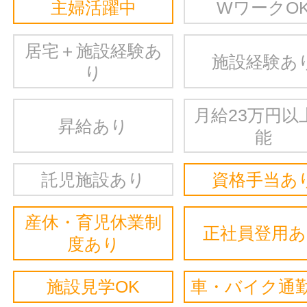
主婦活躍中
WワークO
居宅＋施設経験あ
施設経験あ
り
月給23万円以
昇給あり
能
託児施設あり
資格手当あ
産休・育児休業制
正社員登用
度あり
施設見学OK
車・バイク通勤