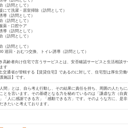
泄介助（訪問として）
生活支援にて洗濯・居室掃除（訪問として）
イレ誘導（訪問として）
泄介助（訪問として）
食・服薬・口腔ケア
イレ誘導（訪問として）
泄介助（訪問として）
泄介助（訪問として）
4：00 巡回・おむつ交換、トイレ誘導（訪問として）
付き高齢者向け住宅で言うサービスとは、安否確認サービスと生活相談サ
ます
国土交通省が管轄する【賃貸住宅】であるのに対して、住宅型は厚生労働
護施設】です。
人間」とは、自ら考え行動し、その結果に責任を持ち、周囲の人たちに
ことを言います。その基礎となる力を秘めているのは「謙虚な方（自責
」「人に感謝できる方」「感動できる方」です。そのような方に、是非
だきたいと考えております。