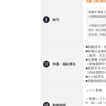
月給 198,90
研修中 時給 1
介護職員処遇手
給与
☆時給1110
約3～6か月
正社員（月給
■制服貸与・
■各種社会保
（雇用・労災
■交通費 月額
（研修期間中上
待遇・福祉厚生
■夜勤手当 8,
（時給期間中は
■その他早出
■受動喫煙対
シフト勤務
＜勤務シフト
9：00～18：
勤務時間