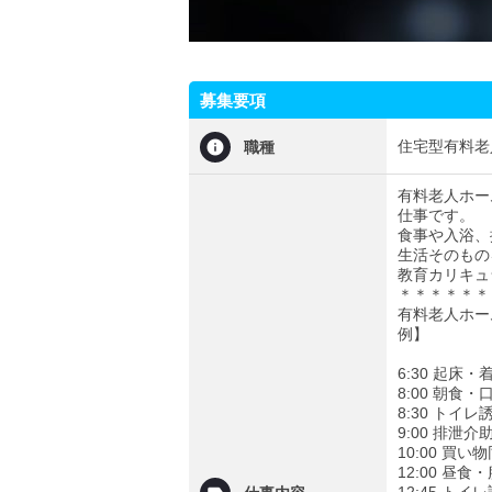
募集要項
住宅型有料老
職種
有料老人ホー
仕事です。
食事や入浴、
生活そのもの
教育カリキュ
＊＊＊＊＊＊
有料老人ホー
例】
6:30 起
8:00 朝食
8:30 トイ
9:00 排泄
10:00 買
12:00 昼
12:45 ト