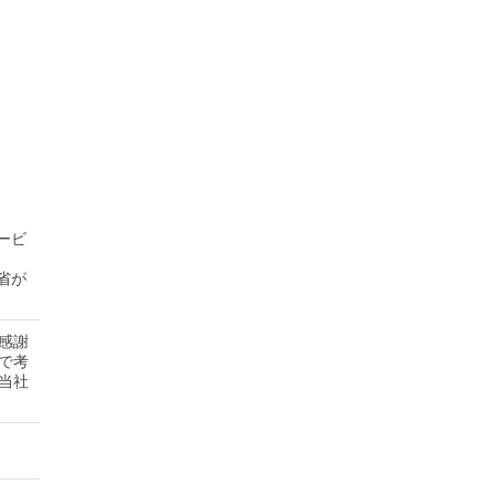
ービ
省が
感謝
で考
当社