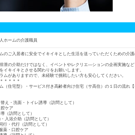
人ホームの介護職員
ムのご入居者に安全でイキイキとした生活を送っていただくための介護
排泄の介助だけではなく、イベントやレクリエ―ションの企画実施など
をイキイキとさせる関わりをお願いします。
ラムがありますので、未経験で挑戦したい方も安心してください。
＊＊＊＊＊
ム（住宅型）・サービス付き高齢者向け住宅（サ高住）の１日の流れ【
床・着替え・洗面・トイレ誘導（訪問として）
・口腔ケア
レ誘導（訪問として）
介助・入浴介助（訪問として）
い物同行・代行（訪問として）
食・服薬・口腔ケア
イレ誘導（訪問として）