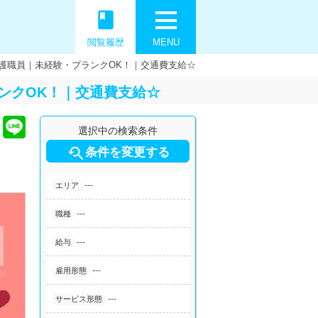
book
閲覧履歴
MENU
護職員｜未経験・ブランクOK！｜交通費支給☆
ンクOK！｜交通費支給☆
選択中の検索条件

条件を変更する
---
エリア
---
職種
---
給与
---
雇用形態
---
サービス形態