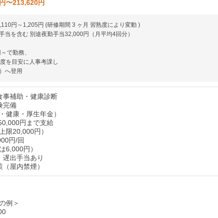
0円〜213,620円
,110円～1,205円 (研修期間 3 ヶ月 習熟度により変動 )
当を含む 別途夜勤手当32,000円（月平均4回分）
円～で勤務、
程度を目安に人事考課し
）へ登用
食事補助・健康診断
険完備
・健康・厚生年金）
50,000円まで支給
限20,000円）
000円/回
6,000円）
、遅出手当あり
策（屋内禁煙）
の例＞
00