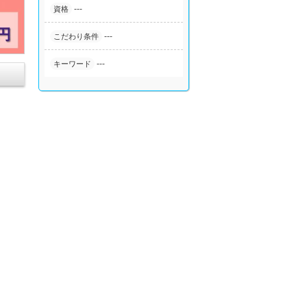
---
資格
---
こだわり条件
---
キーワード