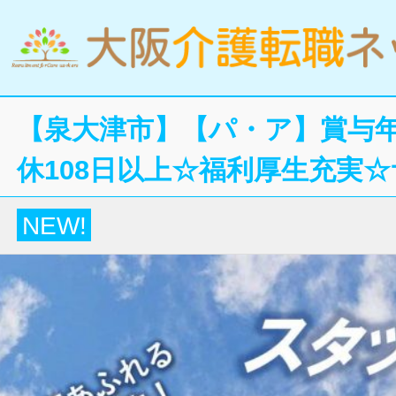
【泉大津市】【パ・ア】賞与年
休108日以上☆福利厚生充実
NEW!