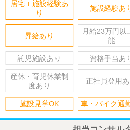
居宅＋施設経験あ
施設経験あ
り
月給23万円以
昇給あり
能
託児施設あり
資格手当あ
産休・育児休業制
正社員登用
度あり
施設見学OK
車・バイク通勤
担当コンサル