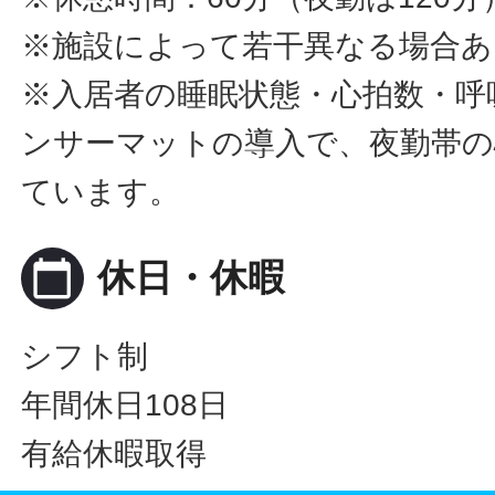
※施設によって若干異なる場合あ
※入居者の睡眠状態・心拍数・呼
ンサーマットの導入で、夜勤帯の
ています。
calendar_today
休日・休暇
シフト制
年間休日108日
有給休暇取得