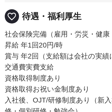
favorite_border
待遇・福利厚生
社会保険完備（雇用・労災・健康
昇給 年1回20円/時
賞与 年2回（支給額は会社の実績
交通費実費支給
資格取得制度あり
資格取得お祝い金制度あり
入社後、OJT/研修制度あり（新
修・個別研修・勉強会）