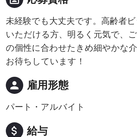
未経験でも大丈夫です。高齢者ビ
いただける方、明るく元気で、ご
の個性に合わせたきめ細やかな
お待ちしています！
person
雇用形態
パート・アルバイト
attach_money
給与