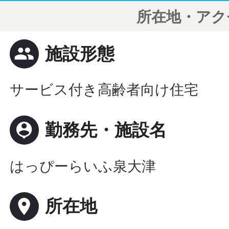
所在地・アク
people
施設形態
サービス付き高齢者向け住宅
person_pin
勤務先・施設名
はっぴーらいふ泉大津
place
所在地