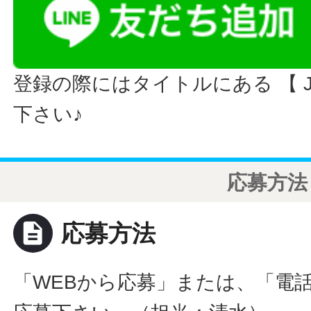
登録の際にはタイトルにある 【 JO
下さい♪
応募方法
description
応募方法
「WEBから応募」または、「電