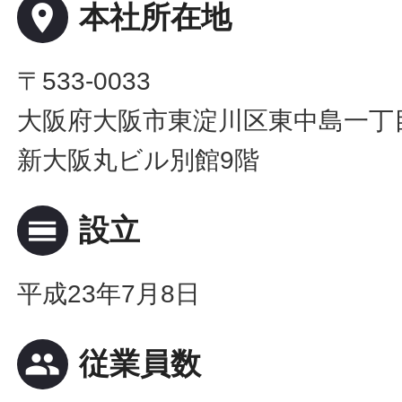
place
本社所在地
〒533-0033
大阪府大阪市東淀川区東中島一丁目
新大阪丸ビル別館9階
calendar_view_day
設立
平成23年7月8日
people
従業員数