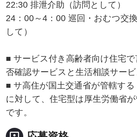
22:30 排泄介助（訪問として）
24：00～4：00 巡回・おむつ
して）
■ サービス付き高齢者向け住宅
否確認サービスと生活相談サービ
■ サ高住が国土交通省が管轄す
に対して、住宅型は厚生労働省が
です。
portrait
応募資格