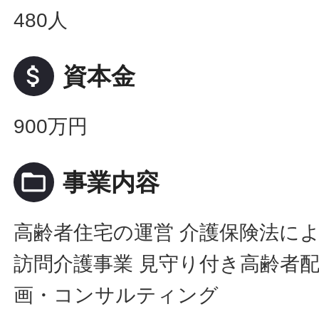
480人
attach_money
資本金
900万円
folder_open
事業内容
高齢者住宅の運営 介護保険法に
訪問介護事業 見守り付き高齢者配
画・コンサルティング