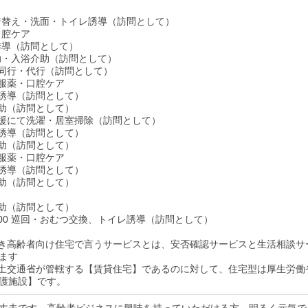
床・着替え・洗面・トイレ誘導（訪問として）
・口腔ケア
レ誘導（訪問として）
介助・入浴介助（訪問として）
い物同行・代行（訪問として）
食・服薬・口腔ケア
イレ誘導（訪問として）
泄介助（訪問として）
生活支援にて洗濯・居室掃除（訪問として）
イレ誘導（訪問として）
泄介助（訪問として）
食・服薬・口腔ケア
イレ誘導（訪問として）
泄介助（訪問として）
泄介助（訪問として）
4：00 巡回・おむつ交換、トイレ誘導（訪問として）
付き高齢者向け住宅で言うサービスとは、安否確認サービスと生活相談サ
ます
国土交通省が管轄する【賃貸住宅】であるのに対して、住宅型は厚生労働
護施設】です。
丈夫です。高齢者ビジネスに興味を持っていただける方、明るく元気で