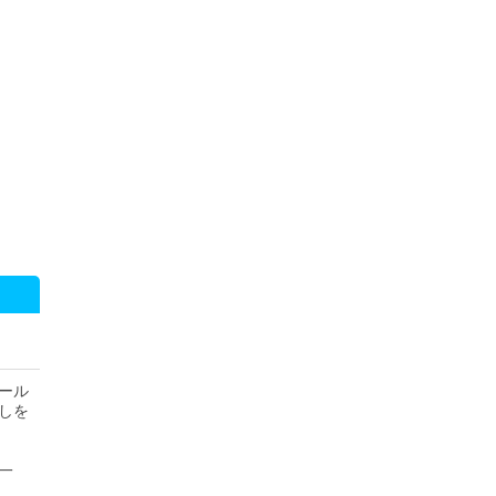
ール
しを
一