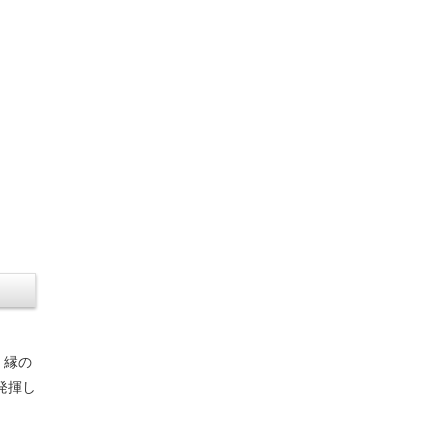
。縁の
発揮し