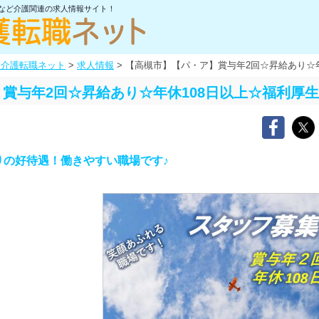
士など介護関連の求人情報サイト！
阪介護転職ネット
>
求人情報
>
【高槻市】【パ・ア】賞与年2回☆昇給あり☆
賞与年2回☆昇給あり☆年休108日以上☆福利厚
りの好待遇！働きやすい職場です♪