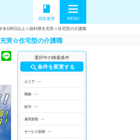
book
閲覧履歴
MENU
年休108日以上☆福利厚生充実☆住宅型の介護職
生充実☆住宅型の介護職
選択中の検索条件

条件を変更する
---
エリア
---
職種
---
給与
---
雇用形態
---
サービス形態