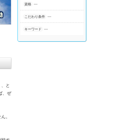
---
資格
---
こだわり条件
---
キーワード
く、と
ば、ぜ
せん。
挑戦す