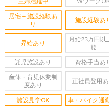
主婦活躍中
WワークO
居宅＋施設経験あ
施設経験あ
り
月給23万円以
昇給あり
能
託児施設あり
資格手当あ
産休・育児休業制
正社員登用
度あり
施設見学OK
車・バイク通勤