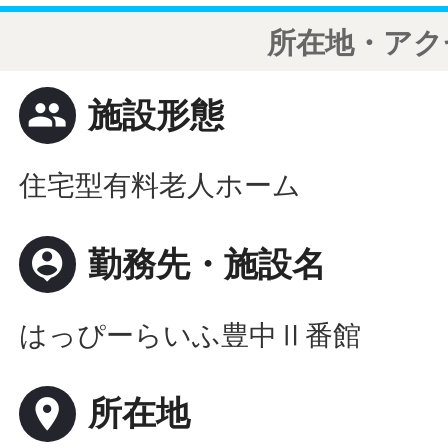
所在地・アク
people
施設形態
住宅型有料老人ホーム
person_pin
勤務先・施設名
はっぴーらいふ豊中Ⅱ番館
place
所在地