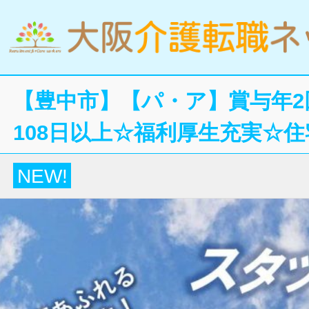
【豊中市】【パ・ア】賞与年2
108日以上☆福利厚生充実☆
NEW!