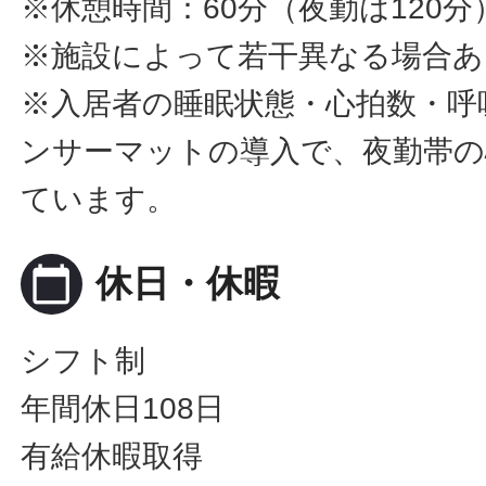
※休憩時間：60分（夜勤は120分
※施設によって若干異なる場合あ
※入居者の睡眠状態・心拍数・呼
ンサーマットの導入で、夜勤帯の
ています。
calendar_today
休日・休暇
シフト制
年間休日108日
有給休暇取得