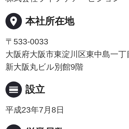
place
本社所在地
〒533-0033
大阪府大阪市東淀川区東中島一丁目
新大阪丸ビル別館9階
calendar_view_day
設立
平成23年7月8日