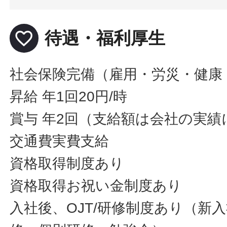
favorite_border
待遇・福利厚生
社会保険完備（雇用・労災・健康
昇給 年1回20円/時
賞与 年2回（支給額は会社の実績
交通費実費支給
資格取得制度あり
資格取得お祝い金制度あり
入社後、OJT/研修制度あり（新