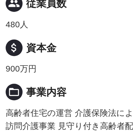
people
従業員数
480人
attach_money
資本金
900万円
folder_open
事業内容
高齢者住宅の運営 介護保険法に
訪問介護事業 見守り付き高齢者配