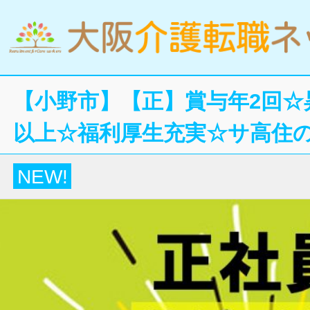
【小野市】【正】賞与年2回☆
以上☆福利厚生充実☆サ高住
NEW!