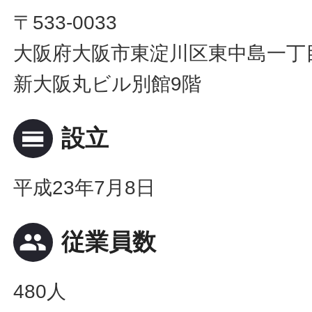
〒533-0033
大阪府大阪市東淀川区東中島一丁目
新大阪丸ビル別館9階
calendar_view_day
設立
平成23年7月8日
people
従業員数
480人