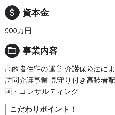
attach_money
資本金
900万円
folder_open
事業内容
高齢者住宅の運営 介護保険法に
訪問介護事業 見守り付き高齢者配
画・コンサルティング
こだわりポイント！