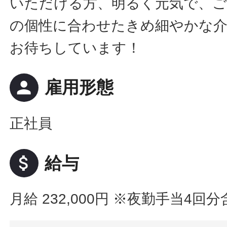
いただける方、明るく元気で、ご
の個性に合わせたきめ細やかな
お待ちしています！
person
雇用形態
正社員
attach_money
給与
月給 232,000円
※夜勤手当4回分