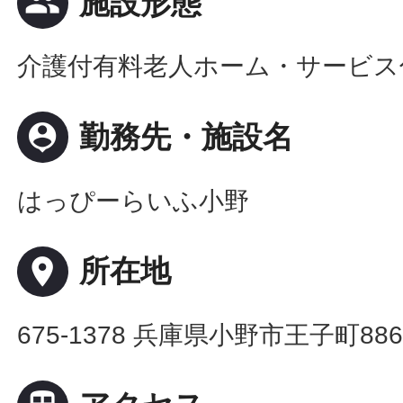
people
施設形態
介護付有料老人ホーム・サービス
person_pin
勤務先・施設名
はっぴーらいふ小野
place
所在地
675-1378 兵庫県小野市王子町88