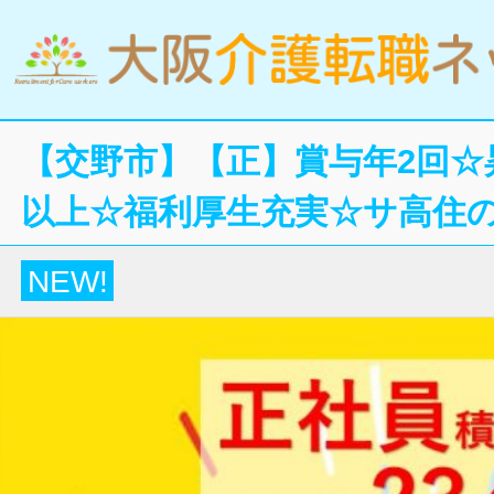
【交野市】【正】賞与年2回☆
以上☆福利厚生充実☆サ高住
NEW!