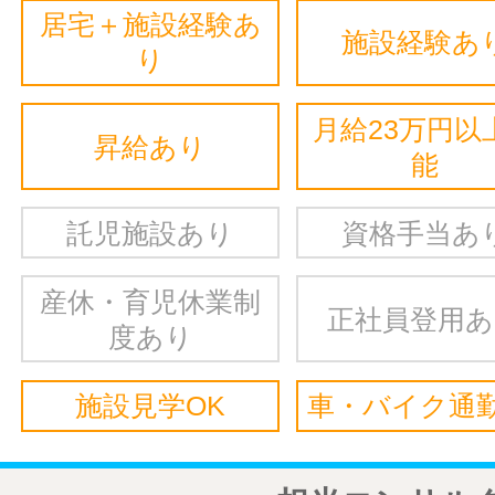
居宅＋施設経験あ
施設経験あ
り
月給23万円以
昇給あり
能
託児施設あり
資格手当あ
産休・育児休業制
正社員登用
度あり
施設見学OK
車・バイク通勤