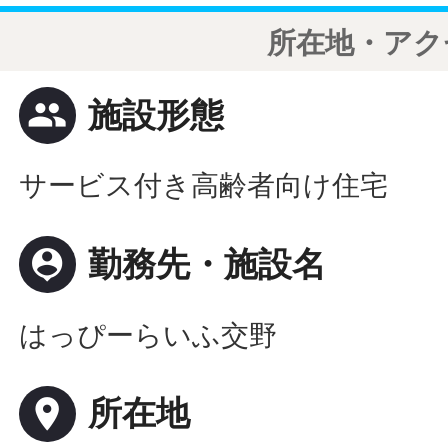
所在地・アク
people
施設形態
サービス付き高齢者向け住宅
person_pin
勤務先・施設名
はっぴーらいふ交野
place
所在地