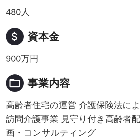
480人
attach_money
資本金
900万円
folder_open
事業内容
高齢者住宅の運営 介護保険法に
訪問介護事業 見守り付き高齢者配
画・コンサルティング