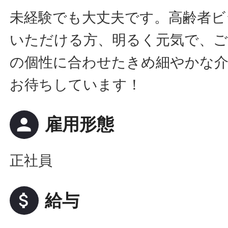
未経験でも大丈夫です。高齢者ビ
いただける方、明るく元気で、ご
の個性に合わせたきめ細やかな
お待ちしています！
person
雇用形態
正社員
attach_money
給与