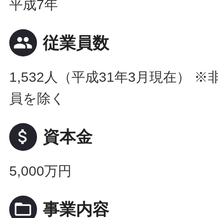
平成7年
people
従業員数
1,532人（平成31年3月現在） 
員を除く
attach_money
資本金
5,000万円
folder_open
事業内容