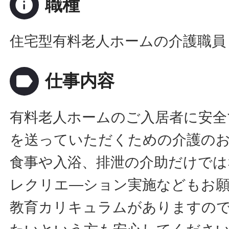
info
職種
住宅型有料老人ホームの介護職員
label
仕事内容
有料老人ホームのご入居者に安全
を送っていただくための介護の
食事や入浴、排泄の介助だけでは
レクリエ―ション実施などもお
教育カリキュラムがありますの