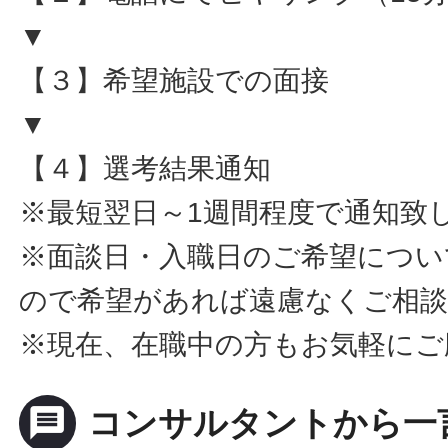
▼
【３】希望施設での面接
▼
【４】選考結果通知
※最短翌日～1週間程度で通知致
※面談日・入職日のご希望につい
ので希望があれば遠慮なくご相
※現在、在職中の方もお気軽にご
message
コンサルタントから一