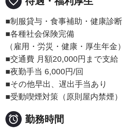
favorite_border
待遇・福利厚生
■制服貸与・食事補助・健康診断
■各種社会保険完備
（雇用・労災・健康・厚生年金）
■交通費 月額20,000円まで支給
■夜勤手当 6,000円/回
■その他早出、遅出手当あり
■受動喫煙対策（原則屋内禁煙）

勤務時間