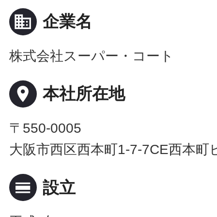
business
企業名
株式会社スーパー・コート
place
本社所在地
〒550-0005
大阪市西区西本町1-7-7CE西本町
calendar_view_day
設立