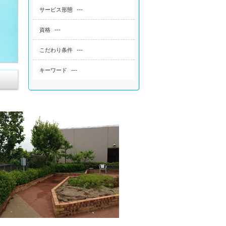
---
サービス形態
---
資格
---
こだわり条件
---
キーワード