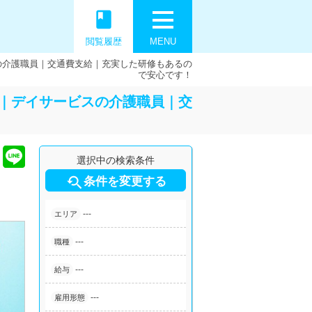
book
閲覧履歴
MENU
の介護職員｜交通費支給｜充実した研修もあるの
で安心です！
｜デイサービスの介護職員｜交
選択中の検索条件

条件を変更する
---
エリア
---
職種
---
給与
---
雇用形態