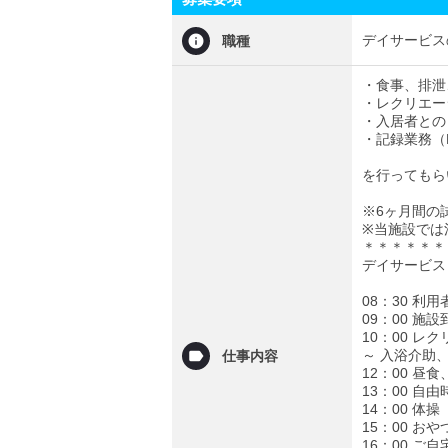
デイサービス
職種
・食事、排泄
・レクリエー
・入居者との
・記録業務（
を行ってもら
※6ヶ月間の
※当施設では
＊＊＊＊＊＊
デイサービス
08：30 利
09：00 施
10：00 レ
～ 入浴介助
仕事内容
12：00 昼
13：00 自
14：00 体操
15：00 おや
16：00 ご