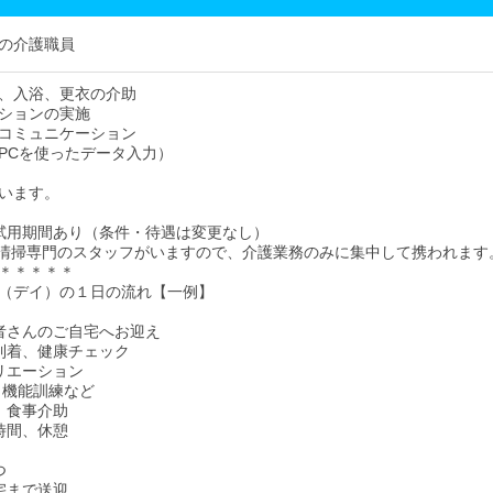
の介護職員
、入浴、更衣の介助
ションの実施
コミュニケーション
PCを使ったデータ入力）
います。
試用期間あり（条件・待遇は変更なし）
清掃専門のスタッフがいますので、介護業務のみに集中して携われます
＊＊＊＊＊
（デイ）の１日の流れ【一例】
用者さんのご自宅へお迎え
設到着、健康チェック
クリエーション
、機能訓練など
食、食事介助
由時間、休憩
つ
自宅まで送迎