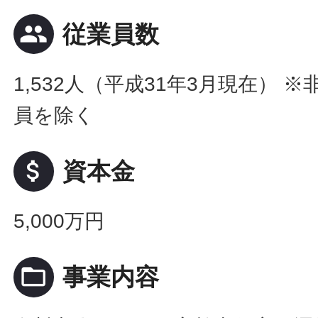
people
従業員数
1,532人（平成31年3月現在） 
員を除く
attach_money
資本金
5,000万円
folder_open
事業内容