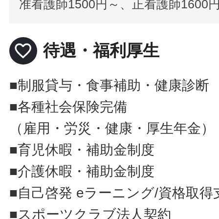
准看護師1500円～、正看護師1600
favorite_border
待遇・福利厚生
■制服貸与・食事補助・健康診断
■各種社会保険完備
（雇用・労災・健康・厚生年金）
■育児休暇・補助金制度
■介護休暇・補助金制度
■自己啓発 eラーニング/資格取得
■スポーツクラブ法人契約