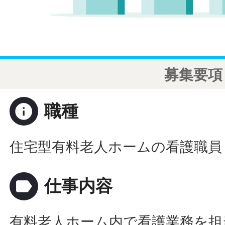
募集要項
info
職種
住宅型有料老人ホームの看護職員
label
仕事内容
有料老人ホーム内で看護業務を担