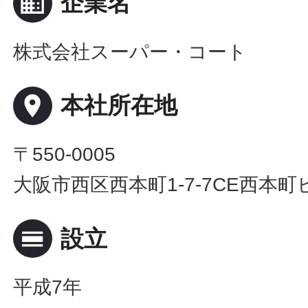
business
企業名
株式会社スーパー・コート
place
本社所在地
〒550-0005
大阪市西区西本町1-7-7CE西本町
calendar_view_day
設立
平成7年