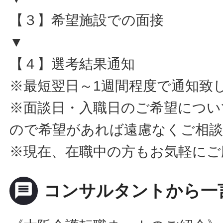
【３】希望施設での面接
▼
【４】選考結果通知
※最短翌日～1週間程度で通知致
※面談日・入職日のご希望につい
ので希望があれば遠慮なくご相
※現在、在職中の方もお気軽にご
message
コンサルタントから一