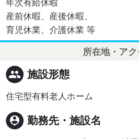
年次有給休暇
産前休暇、産後休暇、
育児休業、介護休業 等
所在地・アク
people
施設形態
住宅型有料老人ホーム
person_pin
勤務先・施設名