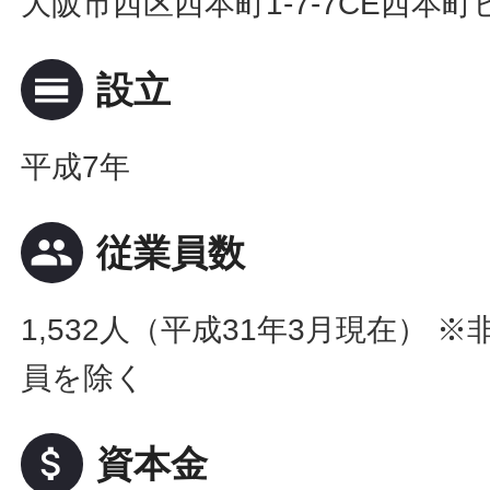
大阪市西区西本町1-7-7CE西本町
calendar_view_day
設立
平成7年
people
従業員数
1,532人（平成31年3月現在） 
員を除く
attach_money
資本金