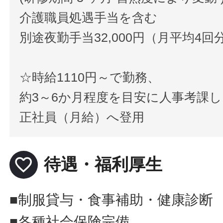
介護職員処遇手当を含む
別途夜勤手当32,000円（月平均4回
☆時給1110円～で勤務、
約3～6か月程度を目安に人事考課し
正社員（月給）へ登用
favorite_border
待遇・福利厚生
■制服貸与・食事補助・健康診断
■各種社会保険完備