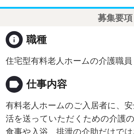
募集要項
info
職種
住宅型有料老人ホームの介護職員
label
仕事内容
有料老人ホームのご入居者に、安
活を送っていただくための介護
食事や入浴、排泄の介助だけでは