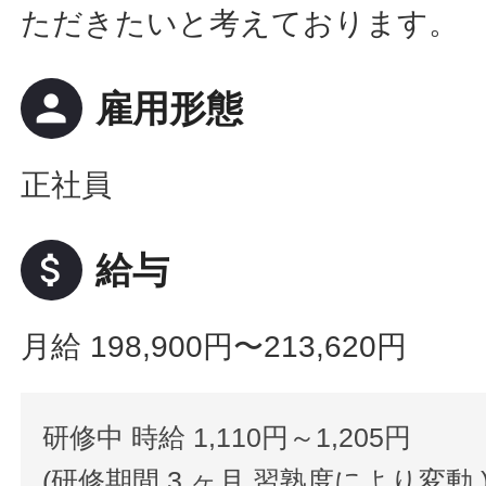
ただきたいと考えております。
person
雇用形態
正社員
attach_money
給与
月給 198,900円〜213,620円
研修中 時給 1,110円～1,205円
(研修期間 3 ヶ月 習熟度により変動 