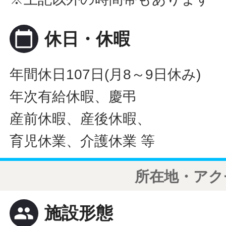
calendar_today
休日・休暇
年間休日107日(月8～9日休み)
年次有給休暇、慶弔
産前休暇、産後休暇、
育児休業、介護休業 等
所在地・アク
people
施設形態