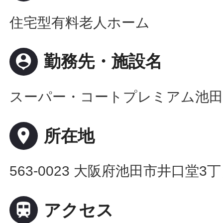
住宅型有料老人ホーム
person_pin
勤務先・施設名
スーパー・コートプレミアム池
place
所在地
563-0023 大阪府池田市井口堂3

アクセス