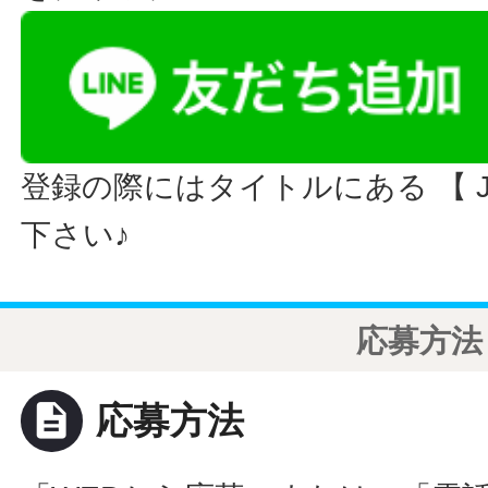
登録の際にはタイトルにある 【 JO
下さい♪
応募方法
description
応募方法