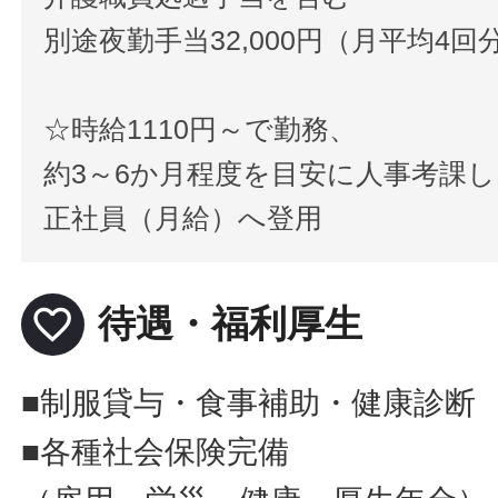
別途夜勤手当32,000円（月平均4回
☆時給1110円～で勤務、
約3～6か月程度を目安に人事考課し
正社員（月給）へ登用
favorite_border
待遇・福利厚生
■制服貸与・食事補助・健康診断
■各種社会保険完備