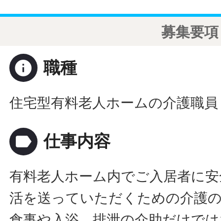
募集要項
info
職種
住宅型有料老人ホームの介護職員
label
仕事内容
有料老人ホーム内でご入居者に安
活を送っていただくための介護
食事や入浴、排泄の介助だけでは