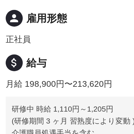
person
雇用形態
正社員
attach_money
給与
月給 198,900円〜213,620円
研修中 時給 1,110円～1,205円
(研修期間 3 ヶ月 習熟度により変動 
介護職員処遇手当を含む