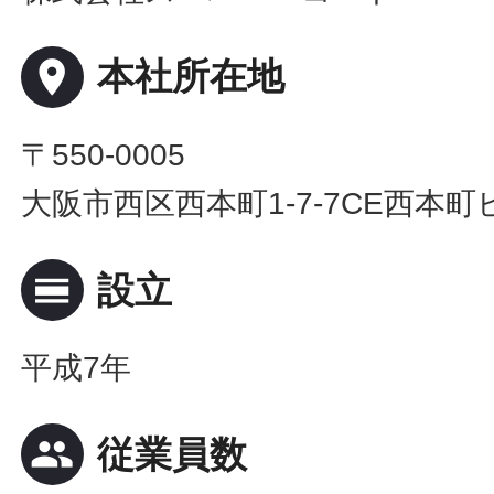
place
本社所在地
〒550-0005
大阪市西区西本町1-7-7CE西本町
calendar_view_day
設立
平成7年
people
従業員数