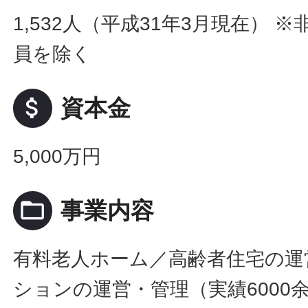
1,532人（平成31年3月現在） 
員を除く
attach_money
資本金
5,000万円
folder_open
事業内容
有料老人ホーム／高齢者住宅の運
ションの運営・管理（実績6000