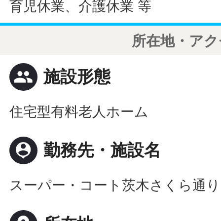
育児休業、介護休業 等
所在地・アク
people
施設形態
住宅型有料老人ホーム
person_pin
勤務先・施設名
スーパー・コート茨木さくら通り