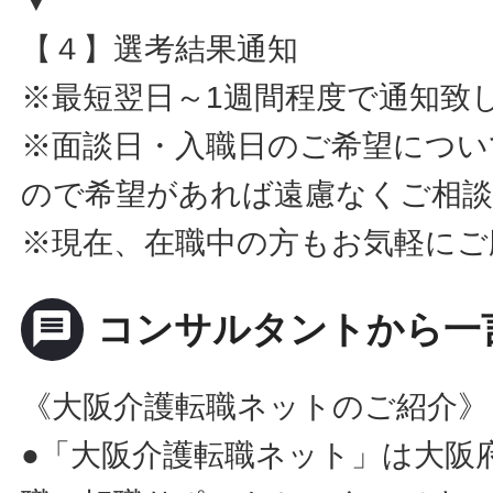
▼
【４】選考結果通知
※最短翌日～1週間程度で通知致
※面談日・入職日のご希望につい
ので希望があれば遠慮なくご相
※現在、在職中の方もお気軽にご
message
コンサルタントから一
《大阪介護転職ネットのご紹介》
●「大阪介護転職ネット」は大阪