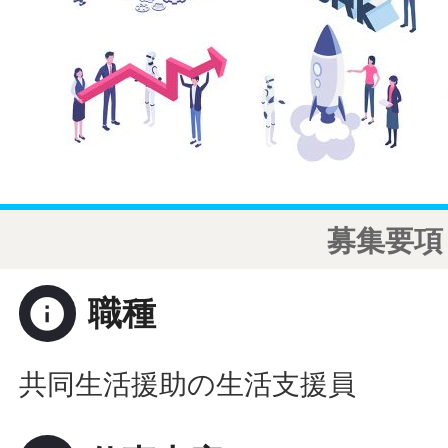
募集要項
info
職種
共同生活援助の生活支援員