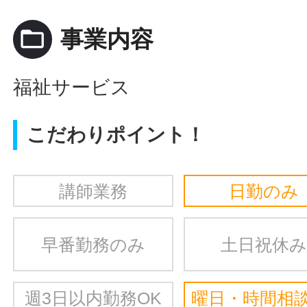
folder_open
事業内容
福祉サービス
こだわりポイント！
講師業務
日勤のみ
早番勤務のみ
土日祝休み
週3日以内勤務OK
曜日・時間相談