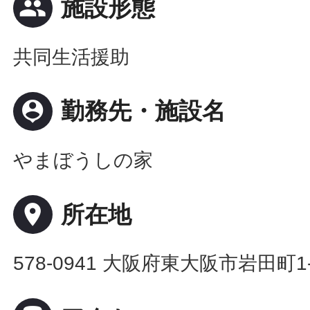
people
施設形態
共同生活援助
person_pin
勤務先・施設名
やまぼうしの家
place
所在地
578-0941 大阪府東大阪市岩田町1-