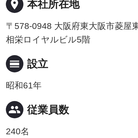
place
本社所在地
〒578-0948 大阪府東大阪市菱屋
相栄ロイヤルビル5階
calendar_view_day
設立
昭和61年
people
従業員数
240名