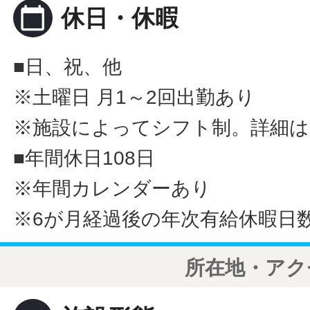
calendar_today
休日・休暇
■日、祝、他
※土曜日 月1～2回出勤あり
※施設によってシフト制。詳細
■年間休日108日
※年間カレンダーあり
※6が月経過後の年次有給休暇日数
所在地・アク