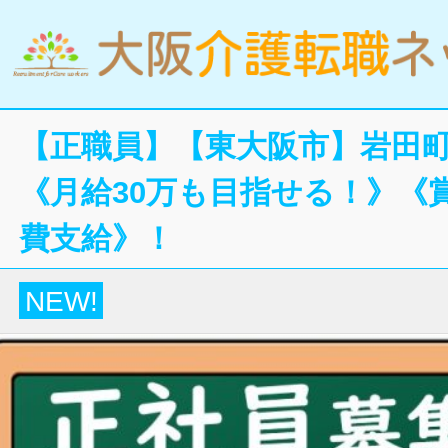
【正職員】【東大阪市】岩田
《月給30万も目指せる！》《賞
費支給》！
NEW!