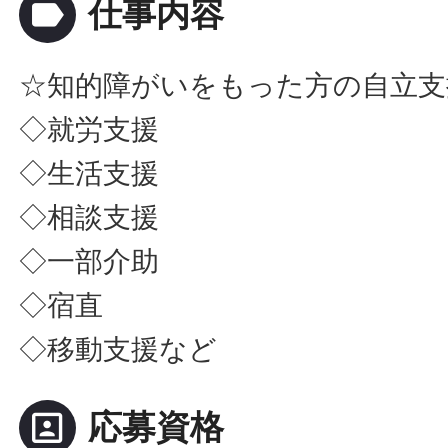
label
仕事内容
☆知的障がいをもった方の自立支
◇就労支援
◇生活支援
◇相談支援
◇一部介助
◇宿直
◇移動支援など
portrait
応募資格