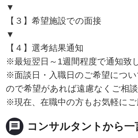
▼
【３】希望施設での面接
▼
【４】選考結果通知
※最短翌日～1週間程度で通知致
※面談日・入職日のご希望につい
ので希望があれば遠慮なくご相
※現在、在職中の方もお気軽にご
message
コンサルタントから一