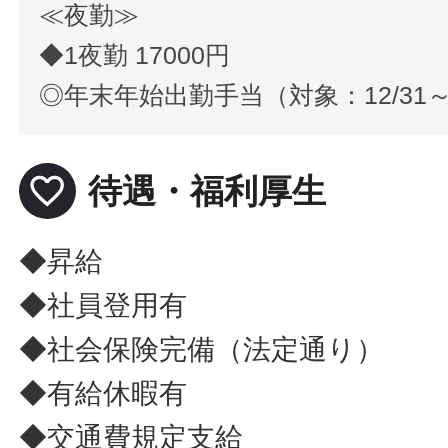
≪夜勤≫
◆1夜勤 17000円
◎年末年始出勤手当（対象：12/31～
favorite_border
待遇・福利厚生
◆昇給
◆社員登用有
◆社会保険完備（法定通り）
◆有給休暇有
◆交通費規定支給