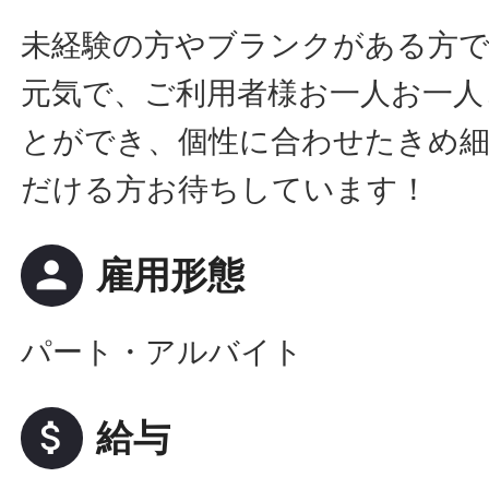
未経験の方やブランクがある方
元気で、ご利用者様お一人お一人
とができ、個性に合わせたきめ
だける方お待ちしています！
person
雇用形態
パート・アルバイト
attach_money
給与