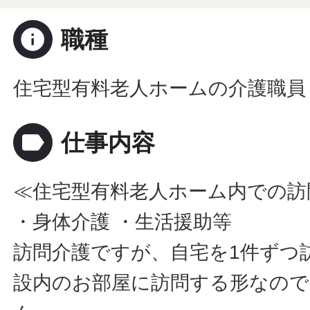
info
職種
住宅型有料老人ホームの介護職員
label
仕事内容
≪住宅型有料老人ホーム内での訪
・身体介護 ・生活援助等
訪問介護ですが、自宅を1件ずつ
設内のお部屋に訪問する形なので