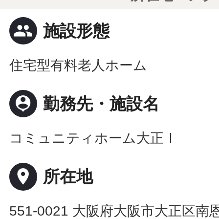
people
施設形態
住宅型有料老人ホーム
person_pin
勤務先・施設名
コミュニティホーム大正Ⅰ
place
所在地
551-0021 大阪府大阪市大正区南恩