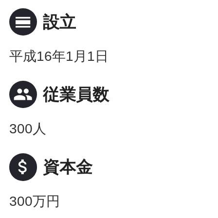
calendar_view_day
設立
平成16年1月1日
people
従業員数
300人
attach_money
資本金
300万円