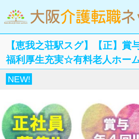
【恵我之荘駅スグ】【正】賞与
福利厚生充実☆有料老人ホー
NEW!