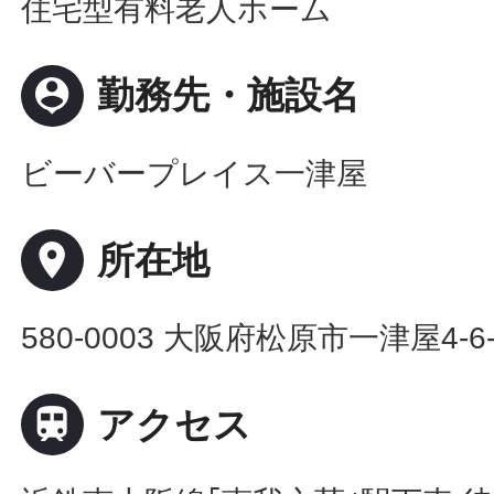
住宅型有料老人ホーム
person_pin
勤務先・施設名
ビーバープレイス一津屋
place
所在地
580-0003 大阪府松原市一津屋4-6-

アクセス