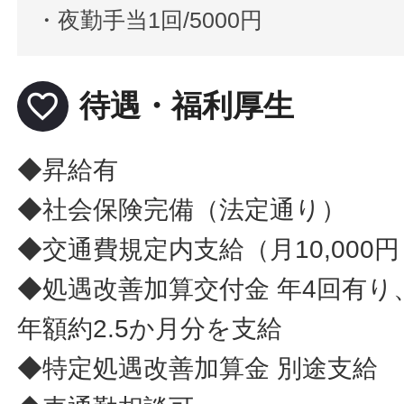
・夜勤手当1回/5000円
favorite_border
待遇・福利厚生
◆昇給有
◆社会保険完備（法定通り）
◆交通費規定内支給（月10,000
◆処遇改善加算交付金 年4回有
年額約2.5か月分を支給
◆特定処遇改善加算金 別途支給