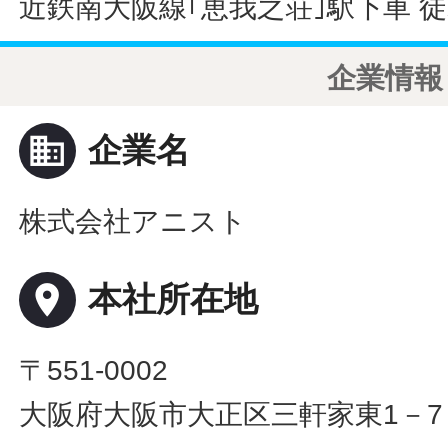
近鉄南大阪線｢恵我之荘｣駅下車 徒
企業情報
business
企業名
株式会社アニスト
place
本社所在地
〒551-0002
大阪府大阪市大正区三軒家東1－7