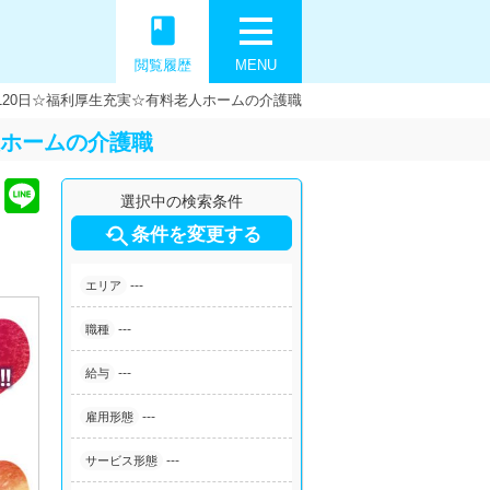
book
閲覧履歴
MENU
120日☆福利厚生充実☆有料老人ホームの介護職
人ホームの介護職
選択中の検索条件

条件を変更する
---
エリア
---
職種
---
給与
---
雇用形態
---
サービス形態