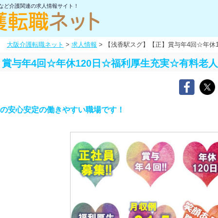
士など介護関連の求人情報サイト！
大阪介護転職ネット
>
求人情報
>
【浅香駅スグ】【正】賞与年4回☆年休
賞与年4回☆年休120日☆福利厚生充実☆有料老
実の安心安定の働きやすい職場です！