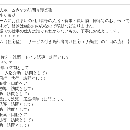
人ホーム内での訪問介護業務
生活援助
ームにお住まいの利用者様の入浴・食事・買い物・掃除等のお手伝いで
すが、移動は施設内のみなので移動などありません。
設での仕事の仕方は誰でもわからないもの、丁寧にお教えします。
＊＊＊＊＊
ム（住宅型）・サービス付き高齢者向け住宅（サ高住）の１日の流れ【
床・着替え・洗面・トイレ誘導（訪問として）
・口腔ケア
レ誘導（訪問として）
介助・入浴介助（訪問として）
い物同行・代行（訪問として）
食・服薬・口腔ケア
イレ誘導（訪問として）
泄介助（訪問として）
生活支援にて洗濯・居室掃除（訪問として）
イレ誘導（訪問として）
泄介助（訪問として）
食・服薬・口腔ケア
イレ誘導（訪問として）
泄介助（訪問として）