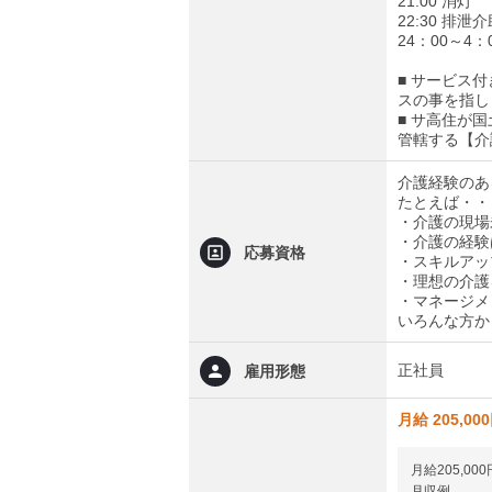
21:00 消灯
22:30 排
24：00～
■ サービス
スの事を指し
■ サ高住が
管轄する【介
介護経験のあ
たとえば・・
・介護の現場
・介護の経験
応募資格
・スキルアッ
・理想の介護
・マネージメ
いろんな方か
正社員
雇用形態
月給 205,00
月給205,000
月収例