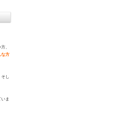
い方、
んな方
、そし
ていま