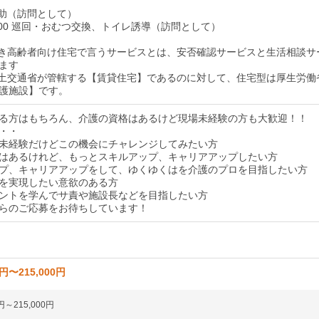
泄介助（訪問として）
4：00 巡回・おむつ交換、トイレ誘導（訪問として）
付き高齢者向け住宅で言うサービスとは、安否確認サービスと生活相談サ
ます
国土交通省が管轄する【賃貸住宅】であるのに対して、住宅型は厚生労働
護施設】です。
る方はもちろん、介護の資格はあるけど現場未経験の方も大歓迎！！
・・
未経験だけどこの機会にチャレンジしてみたい方
はあるけれど、もっとスキルアップ、キャリアアップしたい方
プ、キャリアアップをして、ゆくゆくはを介護のプロを目指したい方
を実現したい意欲のある方
ントを学んでサ責や施設長などを目指したい方
らのご応募をお待ちしています！
0円〜215,000円
円～215,000円