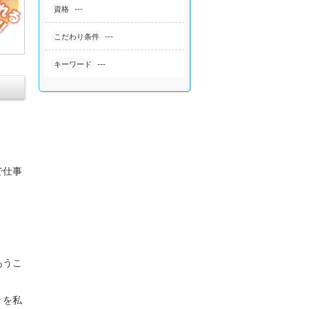
---
資格
---
こだわり条件
---
キーワード
で仕事
あうこ
々を私