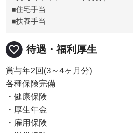
■住宅手当
■扶養手当
favorite_border
待遇・福利厚生
賞与年2回(3～4ヶ月分)
各種保険完備
・健康保険
・厚生年金
・雇用保険