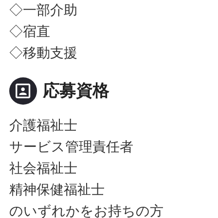
◇一部介助
◇宿直
◇移動支援
portrait
応募資格
介護福祉士
サービス管理責任者
社会福祉士
精神保健福祉士
のいずれかをお持ちの方