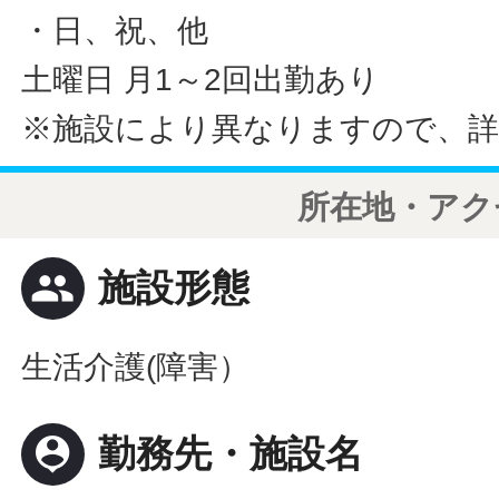
・日、祝、他
土曜日 月1～2回出勤あり
※施設により異なりますので、詳
所在地・アク
people
施設形態
生活介護(障害）
person_pin
勤務先・施設名