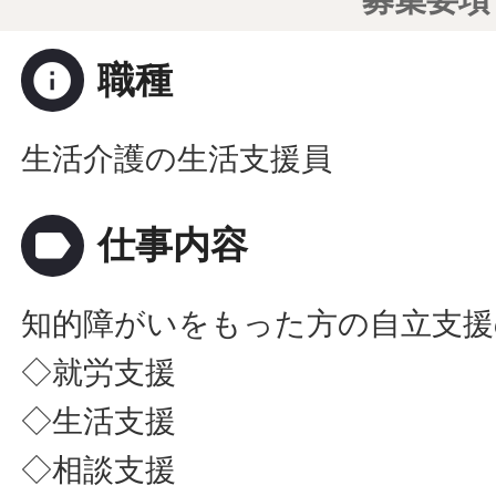
info
職種
生活介護の生活支援員
label
仕事内容
知的障がいをもった方の自立支援
◇就労支援
◇生活支援
◇相談支援