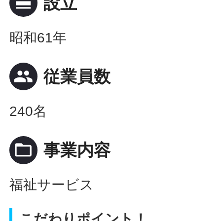
calendar_view_day
設立
昭和61年
people
従業員数
240名
folder_open
事業内容
福祉サービス
こだわりポイント！