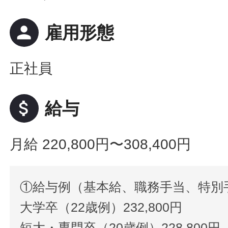
person
雇用形態
正社員
attach_money
給与
月給 220,800円〜308,400円
①給与例（基本給、職務手当、特別
大学卒（22歳例）232,800円
短大・専門卒（20歳例）228,800円