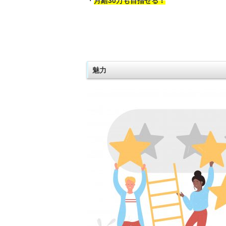
・
月給30万も目指せる！
魅力