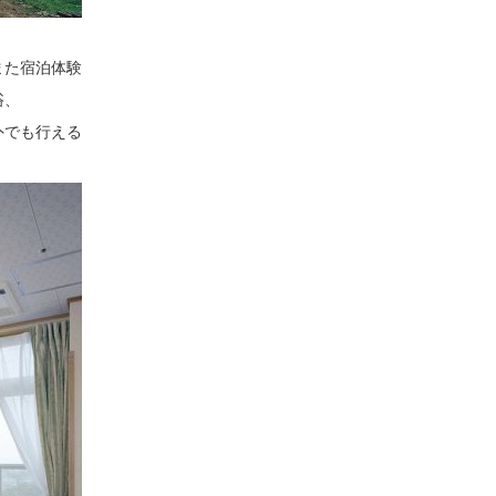
また宿泊体験
浴、
外でも行える