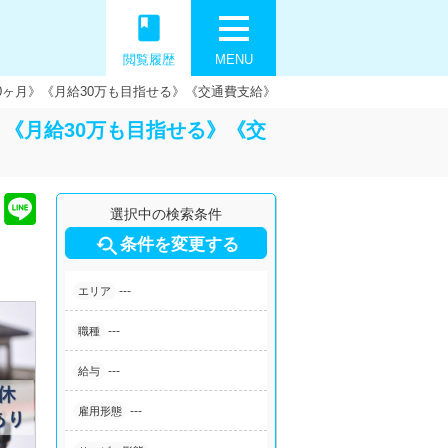
book
閲覧履歴
MENU
0ヶ月》《月給30万も目指せる》《交通費支給》
》《月給30万も目指せる》《交
選択中の検索条件

条件を変更する
---
エリア
---
職種
---
給与
---
雇用形態