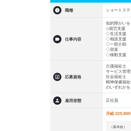
ショートステ
職種
知的障がいを
◇就労支援
◇生活支援
◇相談支援
仕事内容
◇一部介助
◇宿直
◇移動支援
介護福祉士
サービス管理
社会福祉士
応募資格
精神保健福祉
のいずれかを
正社員
雇用形態
月給 225,80
（基本給）