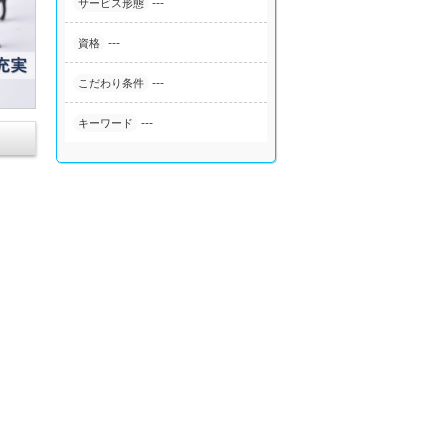
---
サービス形態
---
資格
---
こだわり条件
---
キーワード