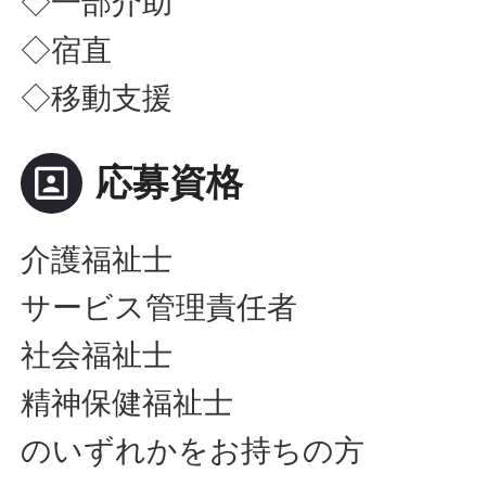
◇一部介助
◇宿直
◇移動支援
portrait
応募資格
介護福祉士
サービス管理責任者
社会福祉士
精神保健福祉士
のいずれかをお持ちの方