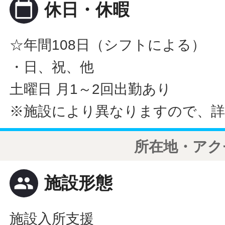
calendar_today
休日・休暇
☆年間108日（シフトによる）
・日、祝、他
土曜日 月1～2回出勤あり
※施設により異なりますので、詳
所在地・アク
people
施設形態
施設入所支援