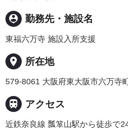
person_pin
勤務先・施設名
東福六万寺 施設入所支援
place
所在地
579-8061 大阪府東大阪市六万寺

アクセス
近鉄奈良線 瓢箪山駅から徒歩で2