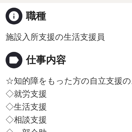
info
職種
施設入所支援の生活支援員
label
仕事内容
☆知的障をもった方の自立支援の
◇就労支援
◇生活支援
◇相談支援