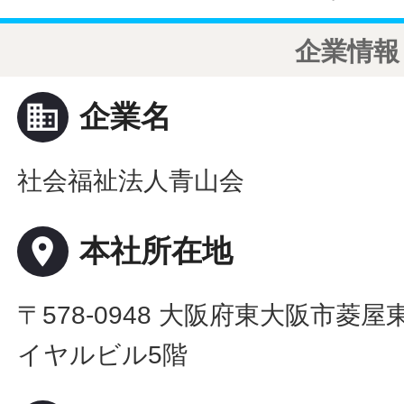
企業情報
business
企業名
社会福祉法人青山会
place
本社所在地
〒578-0948 大阪府東大阪市菱屋
イヤルビル5階