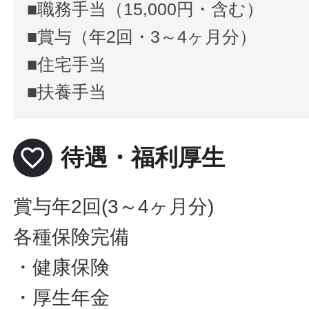
■職務手当（15,000円・含む）
■賞与（年2回・3～4ヶ月分）
■住宅手当
■扶養手当
favorite_border
待遇・福利厚生
賞与年2回(3～4ヶ月分)
各種保険完備
・健康保険
・厚生年金