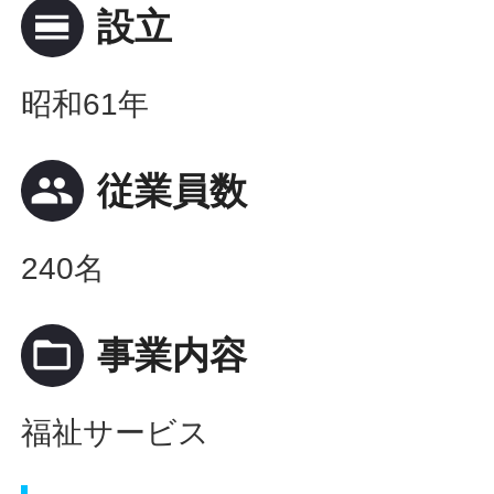
calendar_view_day
設立
昭和61年
people
従業員数
240名
folder_open
事業内容
福祉サービス