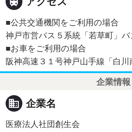

アクセス
■公共交通機関をご利用の場合
神戸市営バス５系統「若草町」バ
■お車をご利用の場合
阪神高速３１号神戸山手線「白川
企業情報
business
企業名
医療法人社団創生会