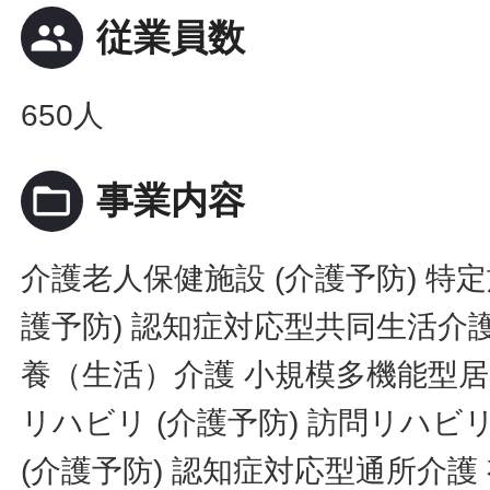
people
従業員数
650人
folder_open
事業内容
介護老人保健施設 (介護予防) 特
護予防) 認知症対応型共同生活介護
養（生活）介護 小規模多機能型居宅
リハビリ (介護予防) 訪問リハビリ
(介護予防) 認知症対応型通所介護