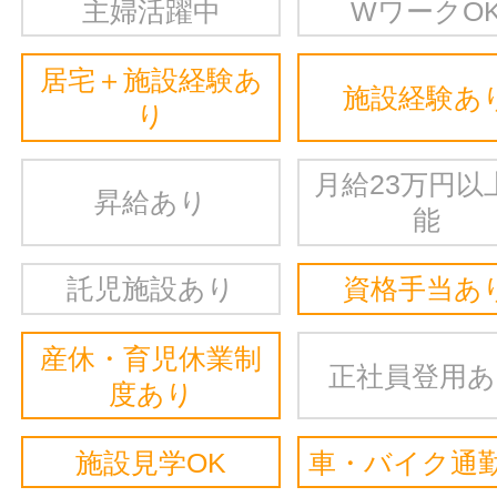
主婦活躍中
WワークO
居宅＋施設経験あ
施設経験あ
り
月給23万円以
昇給あり
能
託児施設あり
資格手当あ
産休・育児休業制
正社員登用
度あり
施設見学OK
車・バイク通勤