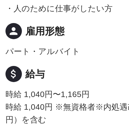
・人のために仕事がしたい方
person
雇用形態
パート・アルバイト
attach_money
給与
時給 1,040円〜1,165円
時給 1,040円
※無資格者※内処遇改
円）を含む