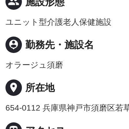
people
施設形態
ユニット型介護老人保健施設
person_pin
勤務先・施設名
オラージュ須磨
place
所在地
654-0112 兵庫県神戸市須磨区若草町