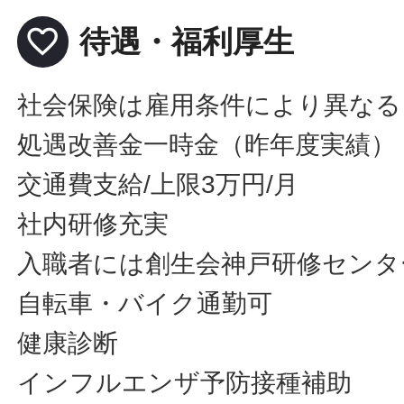
favorite_border
待遇・福利厚生
社会保険は雇用条件により異なる
処遇改善金一時金（昨年度実績）
交通費支給/上限3万円/月
社内研修充実
入職者には創生会神戸研修センタ
自転車・バイク通勤可
健康診断
インフルエンザ予防接種補助