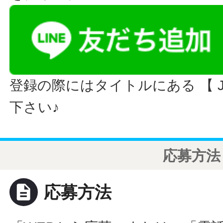
登録の際にはタイトルにある 【 JO
下さい♪
応募方法
description
応募方法