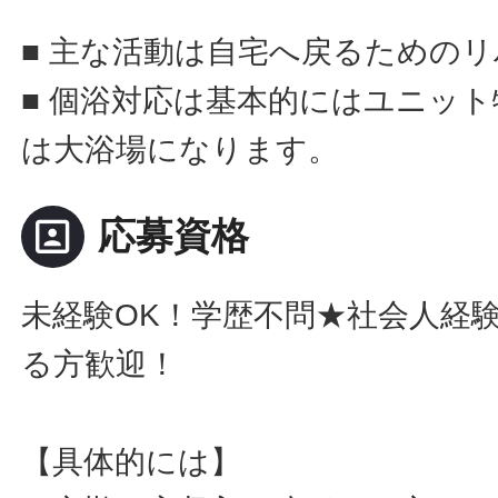
■ 主な活動は自宅へ戻るための
■ 個浴対応は基本的にはユニッ
は大浴場になります。
portrait
応募資格
未経験OK！学歴不問★社会人経
る方歓迎！
【具体的には】