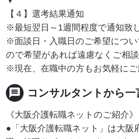
▼
【４】選考結果通知
※最短翌日～1週間程度で通知致
※面談日・入職日のご希望につい
ので希望があれば遠慮なくご相
※現在、在職中の方もお気軽にご
message
コンサルタントから一
《大阪介護転職ネットのご紹介》
●「大阪介護転職ネット」は大阪