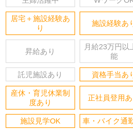
主婦活躍中
WワークO
居宅＋施設経験あ
施設経験あ
り
月給23万円以
昇給あり
能
託児施設あり
資格手当あ
産休・育児休業制
正社員登用
度あり
施設見学OK
車・バイク通勤