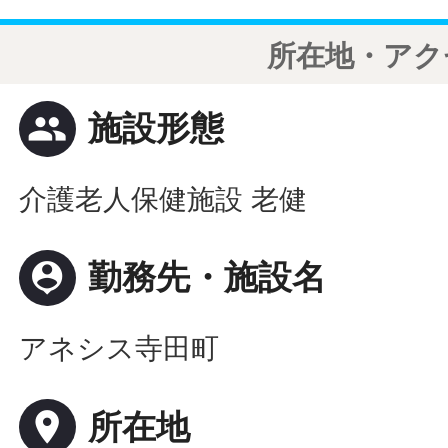
所在地・アク
people
施設形態
介護老人保健施設 老健
person_pin
勤務先・施設名
アネシス寺田町
place
所在地