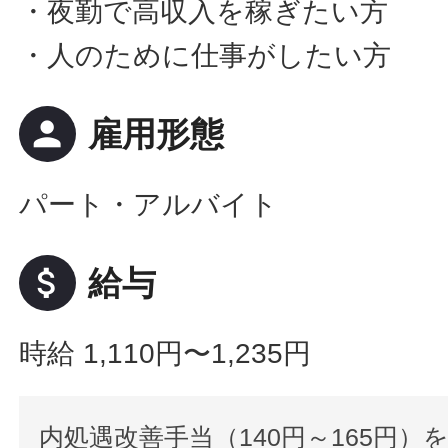
・夜勤で高収入を稼ぎたい方
・人のために仕事がしたい方
person
雇用形態
パート・アルバイト
attach_money
給与
時給 1,110円〜1,235円
内処遇改善手当（140円～165円）