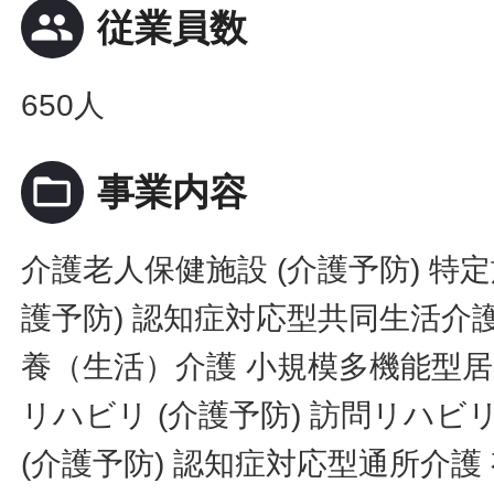
people
従業員数
650人
folder_open
事業内容
介護老人保健施設 (介護予防) 特
護予防) 認知症対応型共同生活介護
養（生活）介護 小規模多機能型居宅
リハビリ (介護予防) 訪問リハビリ
(介護予防) 認知症対応型通所介護