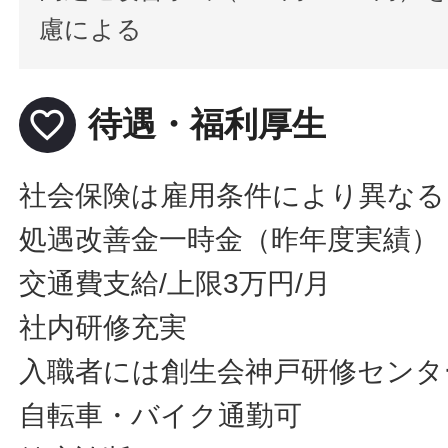
慮による
favorite_border
待遇・福利厚生
社会保険は雇用条件により異なる
処遇改善金一時金（昨年度実績）
交通費支給/上限3万円/月
社内研修充実
入職者には創生会神戸研修センタ
自転車・バイク通勤可