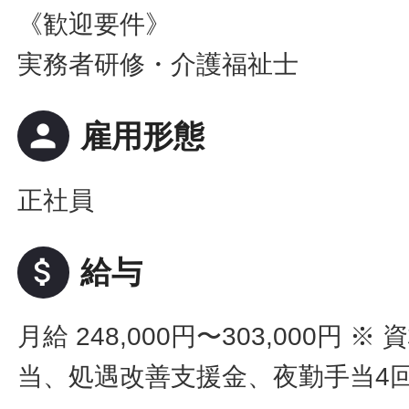
《歓迎要件》
実務者研修・介護福祉士
person
雇用形態
正社員
attach_money
給与
月給 248,000円〜303,000円
※ 
当、処遇改善支援金、夜勤手当4