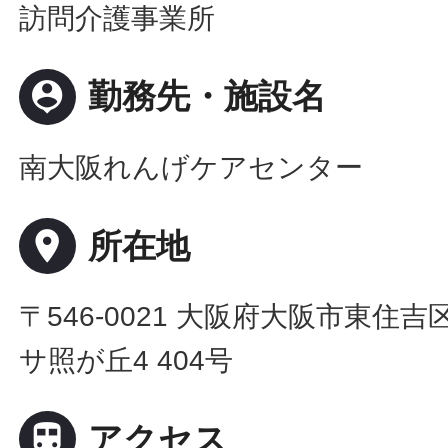
訪問介護事業所
person_pin
勤務先・施設名
南大阪れんげケアセンター
place
所在地
〒546-0021 大阪府大阪市東住吉区
サ照が丘4 404号

アクセス