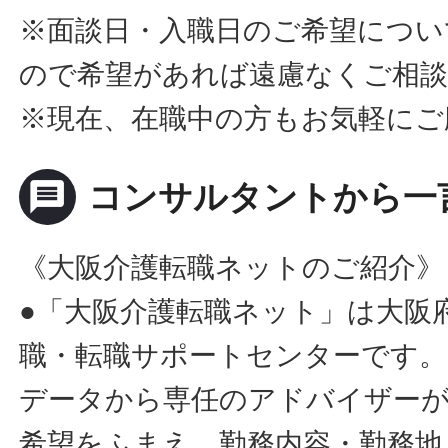
※面談日・入職日のご希望につい
ので希望があれば遠慮なくご相
※現在、在職中の方もお気軽にご
message
コンサルタントから一
《大阪介護転職ネットのご紹介》
●「大阪介護転職ネット」は大阪
職・転職サポートセンターです。
データから専任のアドバイザー
希望をふまえ、勤務内容・勤務地