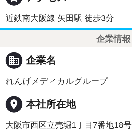
近鉄南大阪線 矢田駅 徒歩3分
企業情報
business
企業名
れんげメディカルグループ
place
本社所在地
大阪市西区立売堀1丁目7番地18