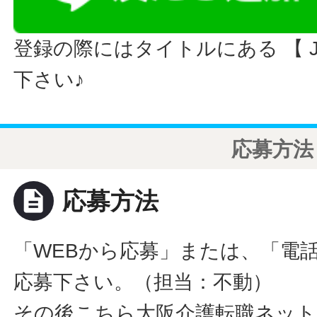
登録の際にはタイトルにある 【 JO
下さい♪
応募方法
description
応募方法
「WEBから応募」または、「電
応募下さい。（担当：不動）
その後こちら大阪介護転職ネット