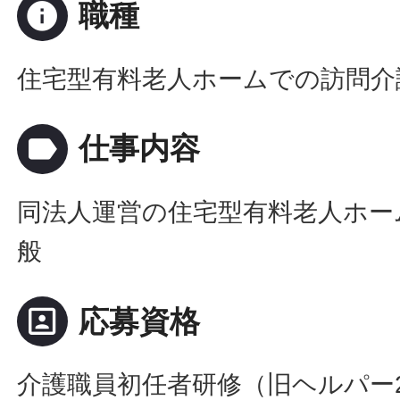
info
職種
住宅型有料老人ホームでの訪問介
label
仕事内容
同法人運営の住宅型有料老人ホー
般
portrait
応募資格
介護職員初任者研修（旧ヘルパー