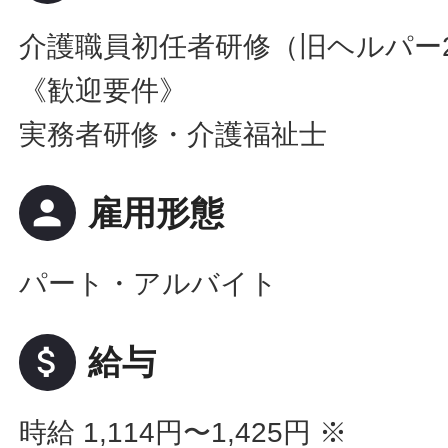
介護職員初任者研修（旧ヘルパー
《歓迎要件》
実務者研修・介護福祉士
person
雇用形態
パート・アルバイト
attach_money
給与
時給 1,114円〜1,425円
※