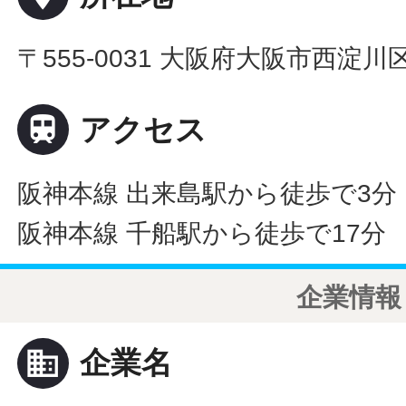
〒555-0031 大阪府大阪市西淀

アクセス
阪神本線 出来島駅から徒歩で3分
阪神本線 千船駅から徒歩で17分
企業情報
business
企業名