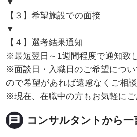
▼
【３】希望施設での面接
▼
【４】選考結果通知
※最短翌日～1週間程度で通知致
※面談日・入職日のご希望につい
ので希望があれば遠慮なくご相
※現在、在職中の方もお気軽にご
message
コンサルタントから一