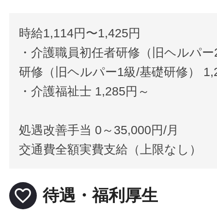
時給1,114円〜1,425円
・介護職員初任者研修（旧ヘルパー
研修（旧ヘルパー1級/基礎研修） 1,
・介護福祉士 1,285円～
処遇改善手当 0～35,000円/月
交通費全額実費支給（上限なし）
favorite_border
待遇・福利厚生