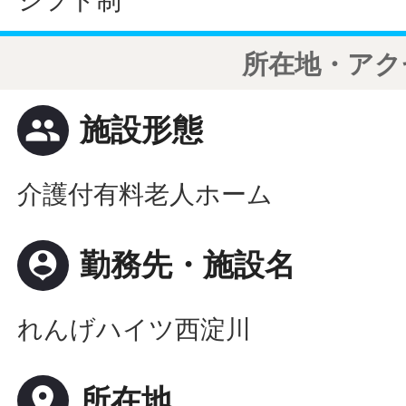
シフト制
所在地・アク
people
施設形態
介護付有料老人ホーム
person_pin
勤務先・施設名
れんげハイツ西淀川
place
所在地