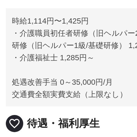
時給1,114円〜1,425円
・介護職員初任者研修（旧ヘルパー
研修（旧ヘルパー1級/基礎研修） 1,
・介護福祉士 1,285円～
処遇改善手当 0～35,000円/月
交通費全額実費支給（上限なし）
favorite_border
待遇・福利厚生