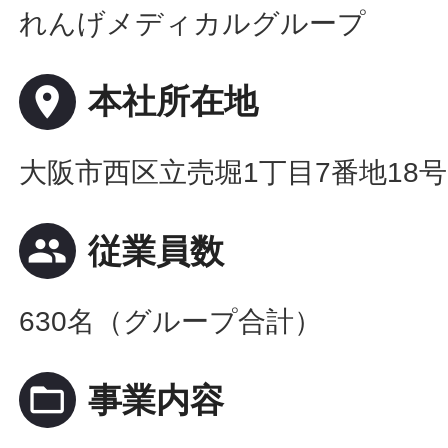
れんげメディカルグループ
place
本社所在地
大阪市西区立売堀1丁目7番地18
people
従業員数
630名（グループ合計）
folder_open
事業内容