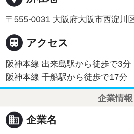
〒555-0031 大阪府大阪市西淀

アクセス
阪神本線 出来島駅から徒歩で3分
阪神本線 千船駅から徒歩で17分
企業情報
business
企業名