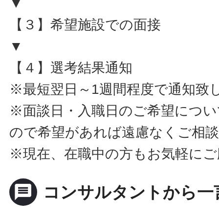
▼
【３】希望施設での面接
▼
【４】選考結果通知
※最短翌日～1週間程度で通知致
※面談日・入職日のご希望につい
ので希望があれば遠慮なくご相
※現在、在職中の方もお気軽にご
message
コンサルタントから一