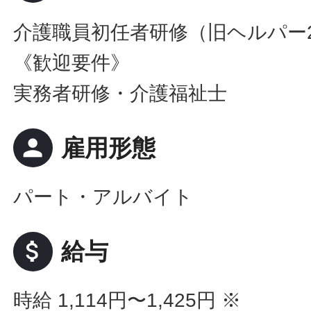
介護職員初任者研修（旧ヘルパー
《歓迎要件》
実務者研修・介護福祉士
person
雇用形態
パート・アルバイト
attach_money
給与
時給 1,114円〜1,425円
※