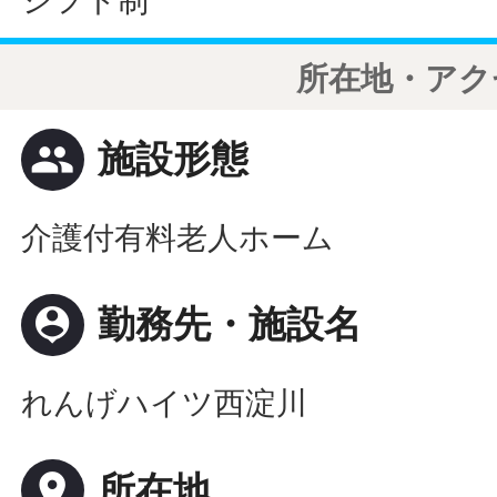
シフト制
所在地・アク
people
施設形態
介護付有料老人ホーム
person_pin
勤務先・施設名
れんげハイツ西淀川
place
所在地