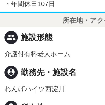
・年間休日107日
所在地・アク
people
施設形態
介護付有料老人ホーム
person_pin
勤務先・施設名
れんげハイツ西淀川