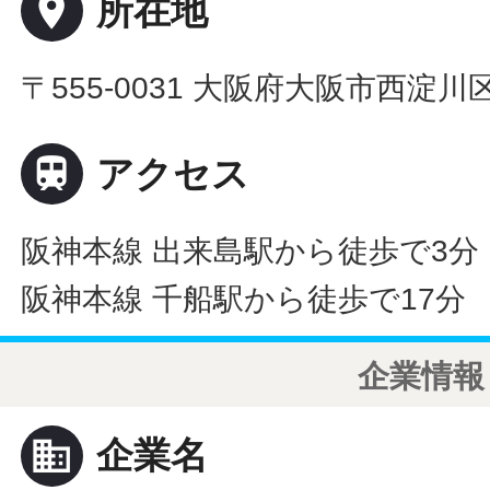
place
所在地
〒555-0031 大阪府大阪市西淀

アクセス
阪神本線 出来島駅から徒歩で3分
阪神本線 千船駅から徒歩で17分
企業情報
business
企業名