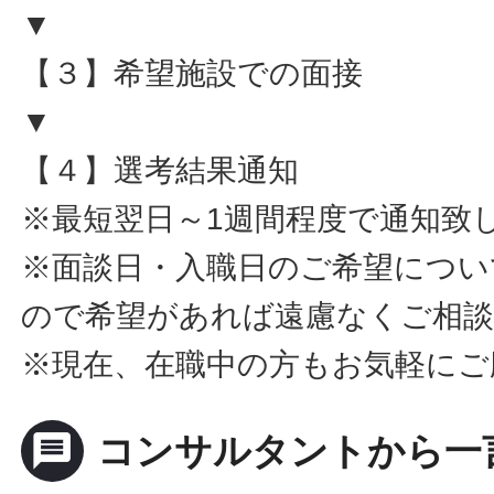
▼
【３】希望施設での面接
▼
【４】選考結果通知
※最短翌日～1週間程度で通知致
※面談日・入職日のご希望につい
ので希望があれば遠慮なくご相
※現在、在職中の方もお気軽にご
message
コンサルタントから一