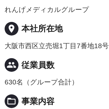
れんげメディカルグループ
place
本社所在地
大阪市西区立売堀1丁目7番地18
people
従業員数
630名（グループ合計）
folder_open
事業内容