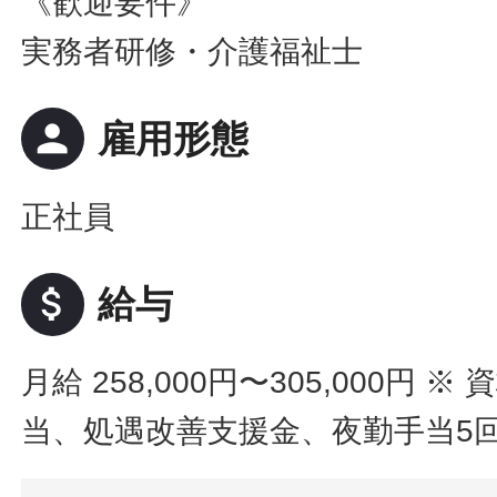
《歓迎要件》
実務者研修・介護福祉士
person
雇用形態
正社員
attach_money
給与
月給 258,000円〜305,000円
※ 
当、処遇改善支援金、夜勤手当5