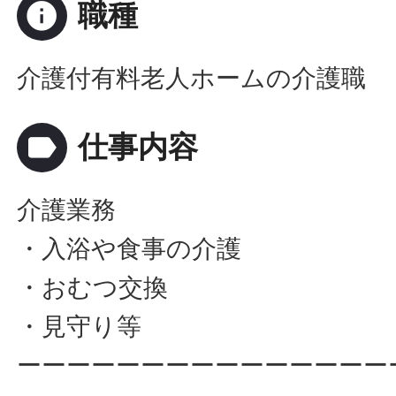
info
職種
介護付有料老人ホームの介護職
label
仕事内容
介護業務
・入浴や食事の介護
・おむつ交換
・見守り等
ーーーーーーーーーーーーーーー