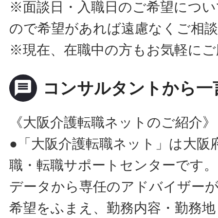
※面談日・入職日のご希望につい
ので希望があれば遠慮なくご相
※現在、在職中の方もお気軽にご
message
コンサルタントから一
《大阪介護転職ネットのご紹介》
●「大阪介護転職ネット」は大阪
職・転職サポートセンターです。
データから専任のアドバイザー
希望をふまえ、勤務内容・勤務地