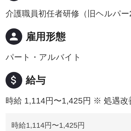
介護職員初任者研修（旧ヘルパー
person
雇用形態
パート・アルバイト
attach_money
給与
時給 1,114円〜1,425円
※ 処遇
時給1,114円〜1,425円