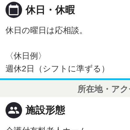
calendar_today
休日・休暇
休日の曜日は応相談。
〈休日例〉
週休2日（シフトに準ずる）
所在地・アク
people
施設形態