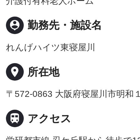
介護付有料老人ホーム
person_pin
勤務先・施設名
れんげハイツ東寝屋川
place
所在地
〒572-0863 大阪府寝屋川市明

アクセス