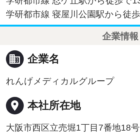
学研都市線 忍ケ丘駅から徒歩で1
学研都市線 寝屋川公園駅から徒歩
企業情報
business
企業名
れんげメディカルグループ
place
本社所在地
大阪市西区立売堀1丁目7番地18