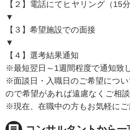
【２】電話にてヒヤリング（15
▼
【３】希望施設での面接
▼
【４】選考結果通知
※最短翌日～1週間程度で通知致
※面談日・入職日のご希望につい
ので希望があれば遠慮なくご相
※現在、在職中の方もお気軽にご
message
コンサルタントから一