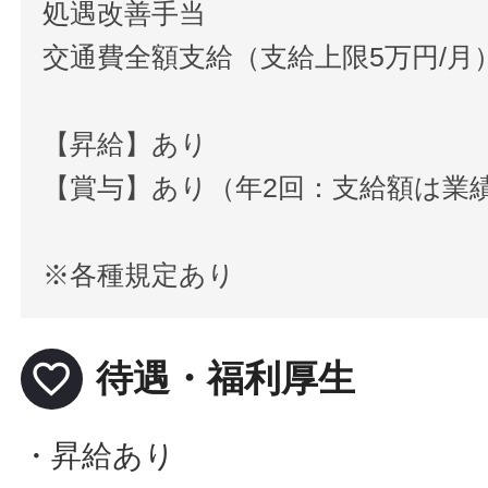
処遇改善手当
交通費全額支給（支給上限5万円/月
【昇給】あり
【賞与】あり（年2回：支給額は業
※各種規定あり
favorite_border
待遇・福利厚生
・昇給あり