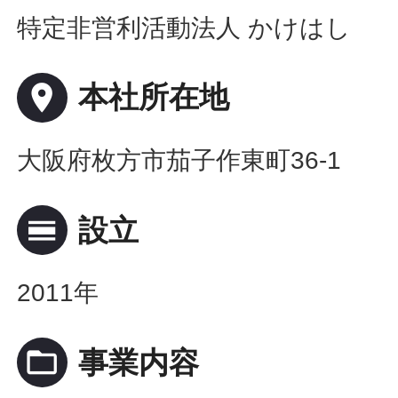
特定非営利活動法人 かけはし
place
本社所在地
大阪府枚方市茄子作東町36-1
calendar_view_day
設立
2011年
folder_open
事業内容