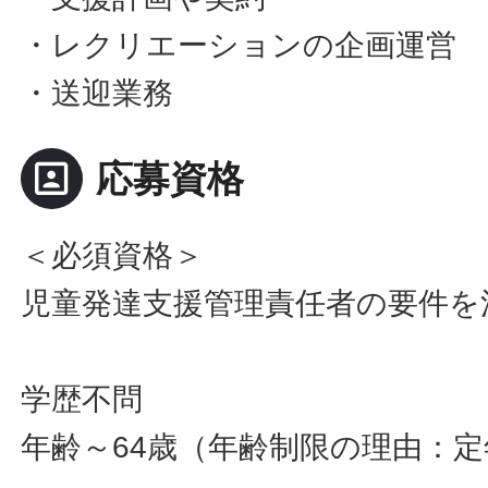
・レクリエーションの企画運営
・送迎業務
portrait
応募資格
＜必須資格＞
児童発達支援管理責任者の要件を
学歴不問
年齢～64歳（年齢制限の理由：