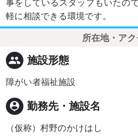
事をしているスタッフもいたの
軽に相談できる環境です。
所在地・アク
people
施設形態
障がい者福祉施設
person_pin
勤務先・施設名
（仮称）村野のかけはし