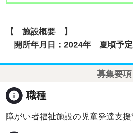
【 施設概要 】
開所年月日：2024年 夏頃予
募集要項
info
職種
障がい者福祉施設の児童発達支援