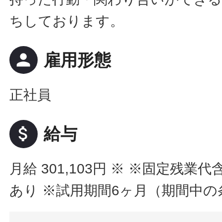
ちしております。
person
雇用形態
正社員
attach_money
給与
月給 301,103円
※ ※固定残業代
あり ※試用期間6ヶ月（期間中